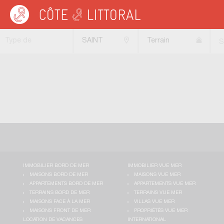
Côte & Littoral
>
Immobilier bord de mer
>
Terrains bord de mer
>
Terrains const
Type de
SAINT
Terrain
S
transaction
NAZAIRE
constructible
(44600)
IMMOBILIER BORD DE MER
IMMOBILIER VUE MER
MAISONS BORD DE MER
MAISONS VUE MER
APPARTEMENTS BORD DE MER
APPARTEMENTS VUE MER
TERRAINS BORD DE MER
TERRAINS VUE MER
MAISONS FACE À LA MER
VILLAS VUE MER
MAISONS FRONT DE MER
PROPRIÉTÉS VUE MER
LOCATION DE VACANCES
INTERNATIONAL