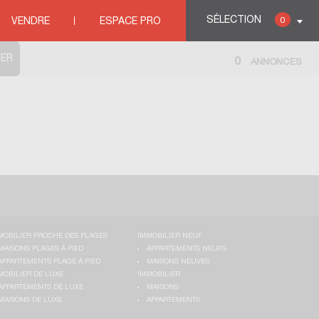
SÉLECTION
0
VENDRE
ESPACE PRO
0
ANNONCES
MOBILIER PROCHE DES PLAGES
IMMOBILIER NEUF
MAISONS PLAGES À PIED
APPARTEMENTS NEUFS
APPARTEMENTS PLAGE À PIED
MAISONS NEUVES
MOBILIER DE LUXE
IMMOBILIER
APPARTEMENTS DE LUXE
MAISONS
MAISONS DE LUXE
APPARTEMENTS