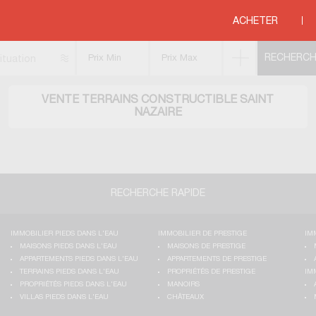
ructibles
>
PAYS DE LA LOIRE
>
LOIRE ATLANTIQUE
>
SAINT NAZAIRE
ACHETER
ituation
VENTE TERRAINS CONSTRUCTIBLE SAINT
NAZAIRE
RECHERCHE RAPIDE
IMMOBILIER PIEDS DANS L'EAU
IMMOBILIER DE PRESTIGE
IM
MAISONS PIEDS DANS L'EAU
MAISONS DE PRESTIGE
APPARTEMENTS PIEDS DANS L'EAU
APPARTEMENTS DE PRESTIGE
TERRAINS PIEDS DANS L'EAU
PROPRIÉTÉS DE PRESTIGE
IM
PROPRIÉTÉS PIEDS DANS L'EAU
MANOIRS
VILLAS PIEDS DANS L'EAU
CHÂTEAUX