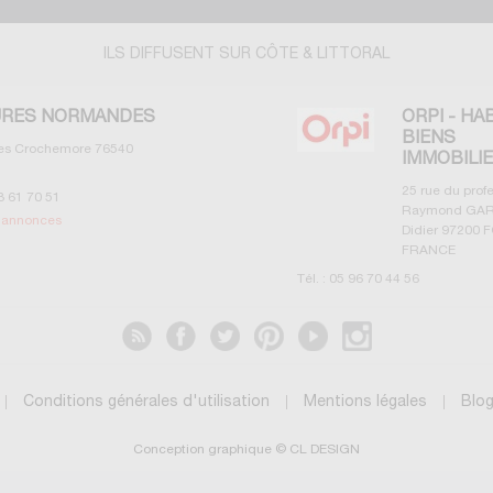
ILS DIFFUSENT SUR CÔTE & LITTORAL
RES NORMANDES
ORPI - HA
BIENS
les Crochemore
76540
IMMOBILI
25 rue du prof
3 61 70 51
Raymond GAR
s annonces
Didier
97200
F
FRANCE
Tél. :
05 96 70 44 56
Voir les annonces
Conditions générales d'utilisation
Mentions légales
Blo
Conception graphique © CL DESIGN