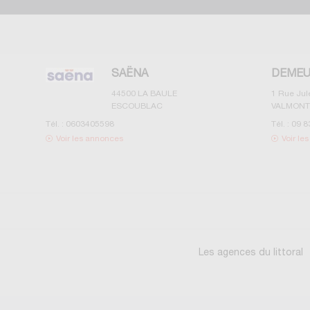
SAËNA
DEMEU
44500
LA BAULE
1 Rue Ju
ESCOUBLAC
VALMONT
Tél. :
0603405598
Tél. :
09 8
Voir les annonces
Voir le
Les agences du littoral