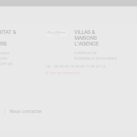
BITAT &
VILLAS &
MAISONS
ERS
L'AGENCE
esseur
9 AVENUE DE
CIN,
BORDEAUX
33740
ARES
ORT DE
Tél. :
05 56 03 78 29 06 71 92 37 13
Voir les annonces
g
Nous contacter