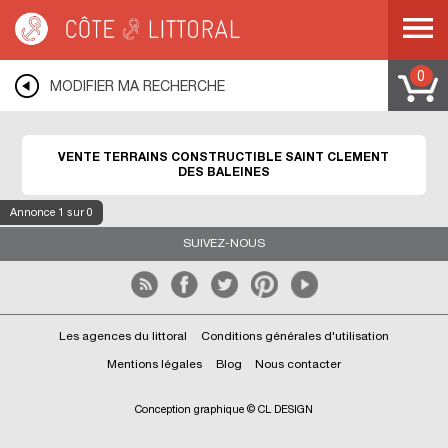
Côte & Littoral
>
Immobilier bord de mer
>
Terrains bord de mer
>
Terrains
constructibles
>
POITOU CHARENTES
>
CHARENTE MARITIME
>
ÃLE DE RE
>
SAINT CLEMENT DES BALEINES
0
MODIFIER MA RECHERCHE
VENTE TERRAINS CONSTRUCTIBLE SAINT CLEMENT
DES BALEINES
Annonce
1
sur 0
SUIVEZ-NOUS
Les agences du littoral
Conditions générales d'utilisation
Mentions légales
Blog
Nous contacter
Conception graphique © CL DESIGN