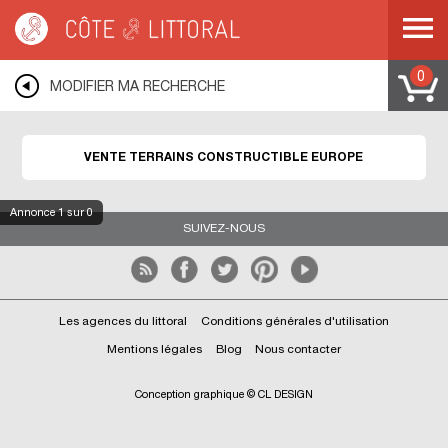
Côte & Littoral
>
Immobilier bord de mer
>
Terrains bord de mer
>
EUROPE
0
MODIFIER MA RECHERCHE
VENTE TERRAINS CONSTRUCTIBLE EUROPE
Annonce
1
sur 0
SUIVEZ-NOUS
Les agences du littoral
Conditions générales d'utilisation
Mentions légales
Blog
Nous contacter
Conception graphique © CL DESIGN