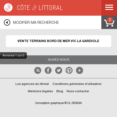
Côte & Littoral
>
Immobilier bord de mer
>
Terrains bord de mer
>
MEDITERRANEE
>
LANGUEDOC ROUSSILLON
>
HERAULT
>
VIC LA GARDIOLE
0
MODIFIER MA RECHERCHE
VENTE TERRAINS BORD DE MER VIC LA GARDIOLE
Annonce
1
sur 0
SUIVEZ-NOUS
Les agences du littoral
Conditions générales d'utilisation
Mentions légales
Blog
Nous contacter
Conception graphique © CL DESIGN