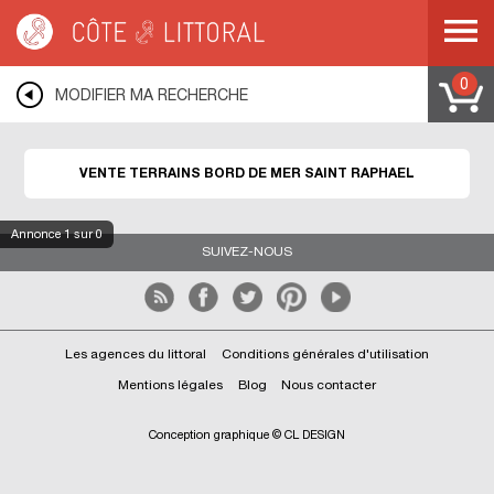
Côte & Littoral
>
Immobilier bord de mer
>
Terrains bord de mer
>
MEDITERRANEE
>
COTE D AZUR
>
VAR
>
SAINT RAPHAEL
0
MODIFIER MA RECHERCHE
VENTE TERRAINS BORD DE MER SAINT RAPHAEL
Annonce
1
sur 0
SUIVEZ-NOUS
Les agences du littoral
Conditions générales d'utilisation
Mentions légales
Blog
Nous contacter
Conception graphique © CL DESIGN