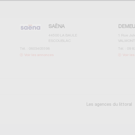
SAËNA
DEMEU
44500
LA BAULE
1 Rue Ju
ESCOUBLAC
VALMONT
Tél. :
0603405598
Tél. :
09 8
Voir les annonces
Voir le
Les agences du littoral