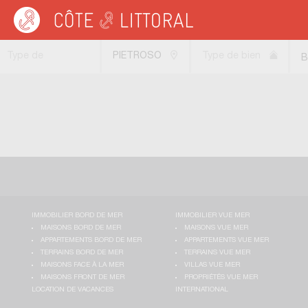
Côte & Littoral
>
Immobilier bord de mer
>
Terrains bord de mer
>
MEDITERRAN
Type de
PIETROSO
Type de bien
B
transaction
(20242)
IMMOBILIER BORD DE MER
IMMOBILIER VUE MER
MAISONS BORD DE MER
MAISONS VUE MER
APPARTEMENTS BORD DE MER
APPARTEMENTS VUE MER
TERRAINS BORD DE MER
TERRAINS VUE MER
MAISONS FACE À LA MER
VILLAS VUE MER
MAISONS FRONT DE MER
PROPRIÉTÉS VUE MER
LOCATION DE VACANCES
INTERNATIONAL