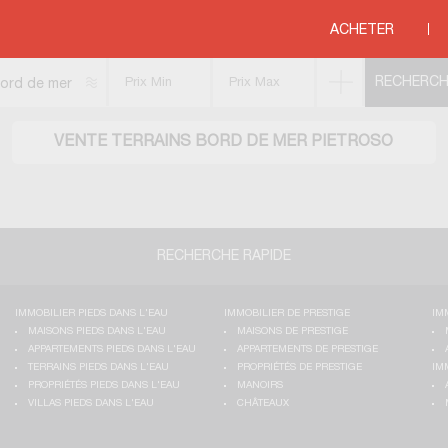
EE
>
CORSE
>
CORSE DU SUD
>
PIETROSO
ACHETER
ord de mer
VENTE TERRAINS BORD DE MER PIETROSO
RECHERCHE RAPIDE
IMMOBILIER PIEDS DANS L'EAU
IMMOBILIER DE PRESTIGE
IM
MAISONS PIEDS DANS L'EAU
MAISONS DE PRESTIGE
APPARTEMENTS PIEDS DANS L'EAU
APPARTEMENTS DE PRESTIGE
TERRAINS PIEDS DANS L'EAU
PROPRIÉTÉS DE PRESTIGE
IM
PROPRIÉTÉS PIEDS DANS L'EAU
MANOIRS
VILLAS PIEDS DANS L'EAU
CHÂTEAUX