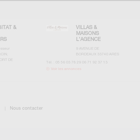
BITAT &
VILLAS &
MAISONS
ERS
L'AGENCE
esseur
9 AVENUE DE
CIN,
BORDEAUX
33740
ARES
ORT DE
Tél. :
05 56 03 78 29 06 71 92 37 13
Voir les annonces
g
Nous contacter