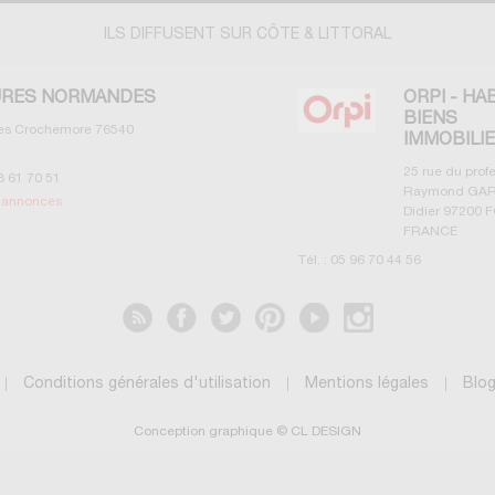
ILS DIFFUSENT SUR CÔTE & LITTORAL
RES NORMANDES
ORPI - HA
BIENS
les Crochemore
76540
IMMOBILI
25 rue du prof
3 61 70 51
Raymond GAR
s annonces
Didier
97200
F
FRANCE
Tél. :
05 96 70 44 56
Voir les annonces
Conditions générales d'utilisation
Mentions légales
Blo
Conception graphique © CL DESIGN