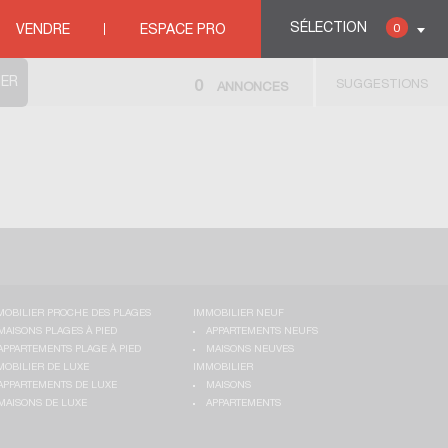
SÉLECTION
0
VENDRE
ESPACE PRO
SUGGESTIONS
0
ANNONCES
MOBILIER PROCHE DES PLAGES
IMMOBILIER NEUF
MAISONS PLAGES À PIED
APPARTEMENTS NEUFS
APPARTEMENTS PLAGE À PIED
MAISONS NEUVES
MOBILIER DE LUXE
IMMOBILIER
APPARTEMENTS DE LUXE
MAISONS
MAISONS DE LUXE
APPARTEMENTS