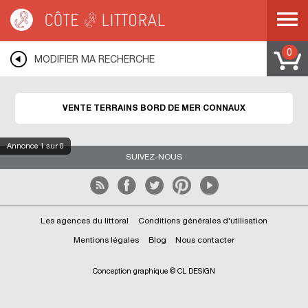
Côte & Littoral
>
Immobilier bord de mer
>
Terrains bord de mer
>
MEDITERRANEE
>
LANGUEDOC ROUSSILLON
>
GARD
>
CONNAUX
0
MODIFIER MA RECHERCHE
VENTE TERRAINS BORD DE MER CONNAUX
Annonce
1
sur 0
SUIVEZ-NOUS
Les agences du littoral
Conditions générales d'utilisation
Mentions légales
Blog
Nous contacter
Conception graphique © CL DESIGN