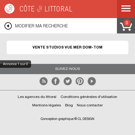
Côte & Littoral
>
immobilier vue mer
>
Appartements vue mer
>
Studios vue mer
>
DOM-TOM
0
MODIFIER MA RECHERCHE
VENTE STUDIOS VUE MER DOM-TOM
Annonce
1
sur 0
SUIVEZ-NOUS
Les agences du littoral
Conditions générales d'utilisation
Mentions légales
Blog
Nous contacter
Conception graphique © CL DESIGN