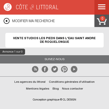
Côte & Littoral
>
Immobilier pieds dans l'eau
>
Appartements pieds dans l'eau
>
Studios les pieds dans l'eau
>
MEDITERRANEE
>
LANGUEDOC ROUSSILLON
>
AUDE
>
SAINT ANDRE DE ROQUELONGUE
0
MODIFIER MA RECHERCHE
VENTE STUDIOS LES PIEDS DANS L'EAU SAINT ANDRE
DE ROQUELONGUE
Annonce
1
sur 0
SUIVEZ-NOUS
Les agences du littoral
Conditions générales d'utilisation
Mentions légales
Blog
Nous contacter
Conception graphique © CL DESIGN