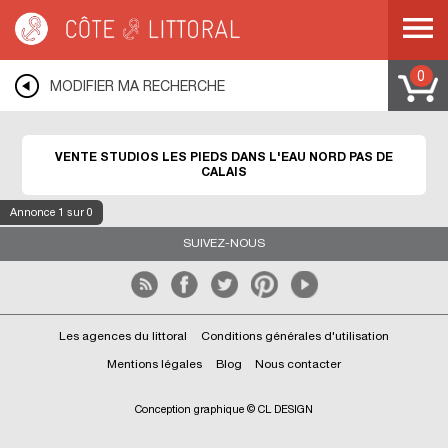
Côte & Littoral
>
Immobilier pieds dans l'eau
>
Appartements pieds dans l'eau
>
Studios les pieds dans l'eau
>
NORD PAS DE CALAIS
0
MODIFIER MA RECHERCHE
VENTE STUDIOS LES PIEDS DANS L'EAU NORD PAS DE
CALAIS
Annonce
1
sur 0
SUIVEZ-NOUS
Les agences du littoral
Conditions générales d'utilisation
Mentions légales
Blog
Nous contacter
Conception graphique © CL DESIGN