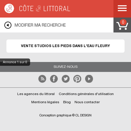
Côte & Littoral
>
Immobilier pieds dans l'eau
>
Appartements pieds dans l'eau
>
Studios les pieds dans l'eau
>
MEDITERRANEE
>
LANGUEDOC ROUSSILLON
>
AUDE
>
FLEURY
0
MODIFIER MA RECHERCHE
VENTE STUDIOS LES PIEDS DANS L'EAU FLEURY
Annonce
1
sur 0
SUIVEZ-NOUS
Les agences du littoral
Conditions générales d'utilisation
Mentions légales
Blog
Nous contacter
Conception graphique © CL DESIGN