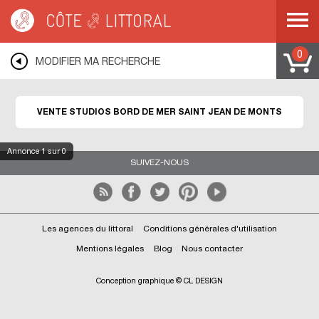
Côte & Littoral
>
Immobilier bord de mer
>
Appartements bord de mer
>
Studios
bord de mer
>
PAYS DE LA LOIRE
>
VENDEE
>
SAINT JEAN DE MONTS
0
MODIFIER MA RECHERCHE
VENTE STUDIOS BORD DE MER SAINT JEAN DE MONTS
Annonce
1
sur 0
SUIVEZ-NOUS
Les agences du littoral
Conditions générales d'utilisation
Mentions légales
Blog
Nous contacter
Conception graphique © CL DESIGN