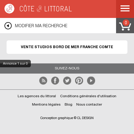
Côte & Littoral
>
Immobilier bord de mer
>
Appartements bord de mer
>
Studios
bord de mer
>
FRANCHE COMTE
0
MODIFIER MA RECHERCHE
VENTE STUDIOS BORD DE MER FRANCHE COMTE
Annonce
1
sur 0
SUIVEZ-NOUS
Les agences du littoral
Conditions générales d'utilisation
Mentions légales
Blog
Nous contacter
Conception graphique © CL DESIGN