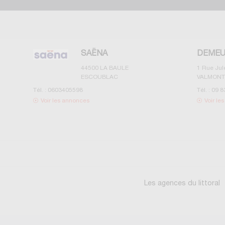
SAËNA
DEMEU
44500
LA BAULE
1 Rue Ju
ESCOUBLAC
VALMONT
Tél. :
0603405598
Tél. :
09 8
Voir les annonces
Voir le
Les agences du littoral