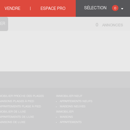
SÉLECTION
0
VENDRE
ESPACE PRO
0
ANNONCES
MOBILIER PROCHE DES PLAGES
IMMOBILIER NEUF
MAISONS PLAGES À PIED
APPARTEMENTS NEUFS
APPARTEMENTS PLAGE À PIED
MAISONS NEUVES
MOBILIER DE LUXE
IMMOBILIER
APPARTEMENTS DE LUXE
MAISONS
MAISONS DE LUXE
APPARTEMENTS