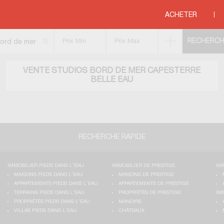
 bord de mer
>
DOM-TOM
>
MAYOTTE
>
CAPESTERRE BELLE EAU
ACHETER
ord de mer
VENTE STUDIOS BORD DE MER CAPESTERRE
BELLE EAU
RECHERCHE RAPIDE
IMMOBILIER PIEDS DANS L'EAU
IMMOBILIER DE PRESTIGE
IM
MAISONS PIEDS DANS L'EAU
MAISONS DE PRESTIGE
APPARTEMENTS PIEDS DANS L'EAU
APPARTEMENTS DE PRESTIGE
TERRAINS PIEDS DANS L'EAU
PROPRIÉTÉS DE PRESTIGE
IM
PROPRIÉTÉS PIEDS DANS L'EAU
MANOIRS
VILLAS PIEDS DANS L'EAU
CHÂTEAUX