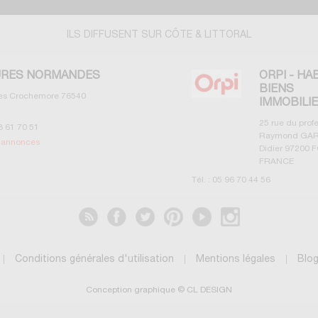
ILS DIFFUSENT SUR CÔTE & LITTORAL
RES NORMANDES
ORPI - HA
BIENS
les Crochemore
76540
IMMOBILI
25 rue du prof
3 61 70 51
Raymond GAR
s annonces
Didier
97200
F
FRANCE
Tél. :
05 96 70 44 56
Voir les annonces
Conditions générales d'utilisation
Mentions légales
Blo
Conception graphique © CL DESIGN