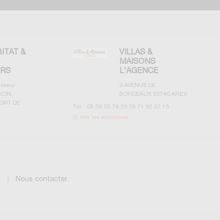
BITAT &
VILLAS &
MAISONS
ERS
L'AGENCE
esseur
9 AVENUE DE
CIN,
BORDEAUX
33740
ARES
ORT DE
Tél. :
05 56 03 78 29 06 71 92 37 13
Voir les annonces
g
Nous contacter