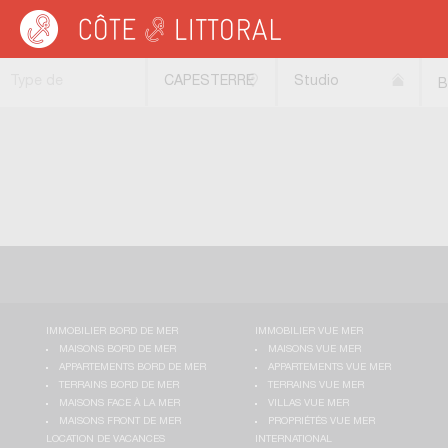
Côte & Littoral
>
Immobilier bord de mer
>
Appartements bord de mer
>
Studios
Type de
CAPESTERRE
Studio
B
transaction
BELLE EAU
(97130)
IMMOBILIER BORD DE MER
IMMOBILIER VUE MER
MAISONS BORD DE MER
MAISONS VUE MER
APPARTEMENTS BORD DE MER
APPARTEMENTS VUE MER
TERRAINS BORD DE MER
TERRAINS VUE MER
MAISONS FACE À LA MER
VILLAS VUE MER
MAISONS FRONT DE MER
PROPRIÉTÉS VUE MER
LOCATION DE VACANCES
INTERNATIONAL