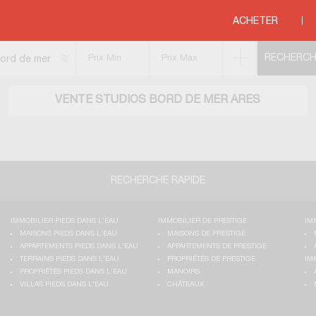
 bord de mer
>
COTE ATLANTIQUE
>
AQUITAINE
>
GIRONDE
>
ARES
ACHETER
ord de mer
VENTE STUDIOS BORD DE MER ARES
RECHERCHE RAPIDE
IMMOBILIER PIEDS DANS L'EAU
IMMOBILIER DE PRESTIGE
IM
MAISONS PIEDS DANS L'EAU
MAISONS DE PRESTIGE
APPARTEMENTS PIEDS DANS L'EAU
APPARTEMENTS DE PRESTIGE
TERRAINS PIEDS DANS L'EAU
PROPRIÉTÉS DE PRESTIGE
IM
PROPRIÉTÉS PIEDS DANS L'EAU
MANOIRS
VILLAS PIEDS DANS L'EAU
CHÂTEAUX