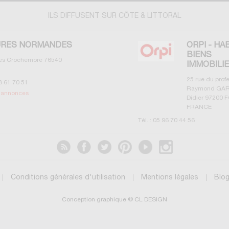
ILS DIFFUSENT SUR CÔTE & LITTORAL
RES NORMANDES
ORPI - HA
BIENS
les Crochemore
76540
IMMOBILI
25 rue du prof
3 61 70 51
Raymond GAR
s annonces
Didier
97200
F
FRANCE
Tél. :
05 96 70 44 56
Voir les annonces
Conditions générales d'utilisation
Mentions légales
Blo
Conception graphique © CL DESIGN