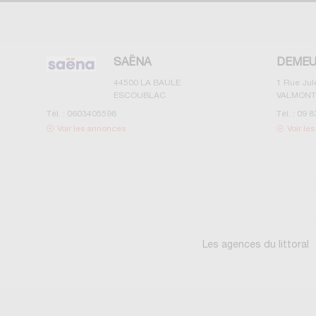
SAËNA
DEMEU
44500
LA BAULE
1 Rue Ju
ESCOUBLAC
VALMONT
Tél. :
0603405598
Tél. :
09 8
Voir les annonces
Voir le
Les agences du littoral