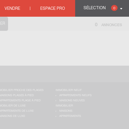
SÉLECTION
0
VENDRE
ESPACE PRO
0
ANNONCES
MOBILIER PROCHE DES PLAGES
IMMOBILIER NEUF
MAISONS PLAGES À PIED
APPARTEMENTS NEUFS
APPARTEMENTS PLAGE À PIED
MAISONS NEUVES
MOBILIER DE LUXE
IMMOBILIER
APPARTEMENTS DE LUXE
MAISONS
MAISONS DE LUXE
APPARTEMENTS