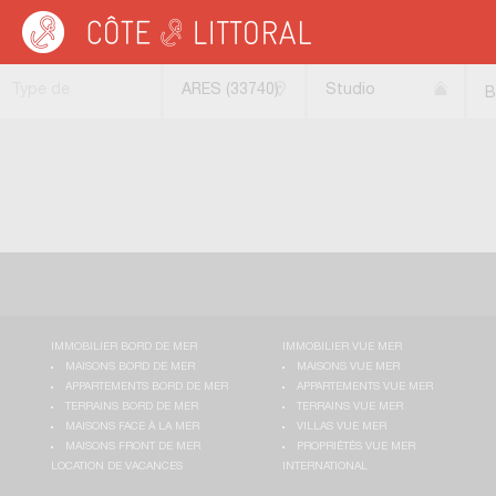
Côte & Littoral
>
Immobilier bord de mer
>
Appartements bord de mer
>
Studios
Type de
ARES (33740)
Studio
B
transaction
IMMOBILIER BORD DE MER
IMMOBILIER VUE MER
MAISONS BORD DE MER
MAISONS VUE MER
APPARTEMENTS BORD DE MER
APPARTEMENTS VUE MER
TERRAINS BORD DE MER
TERRAINS VUE MER
MAISONS FACE À LA MER
VILLAS VUE MER
MAISONS FRONT DE MER
PROPRIÉTÉS VUE MER
LOCATION DE VACANCES
INTERNATIONAL