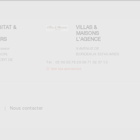
BITAT &
VILLAS &
MAISONS
ERS
L'AGENCE
esseur
9 AVENUE DE
CIN,
BORDEAUX
33740
ARES
ORT DE
Tél. :
05 56 03 78 29 06 71 92 37 13
Voir les annonces
g
Nous contacter