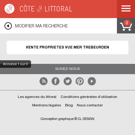
Côte & Littoral
>
immobilier vue mer
>
Propriétés vue mer
>
BRETAGNE
>
COTES D ARMOR
>
COTE DE GRANIT ROSE
>
TREBEURDEN
0
MODIFIER MA RECHERCHE
VENTE PROPRIETES VUE MER TREBEURDEN
Annonce
1
sur 0
SUIVEZ-NOUS
Les agences du littoral
Conditions générales d'utilisation
Mentions légales
Blog
Nous contacter
Conception graphique © CL DESIGN