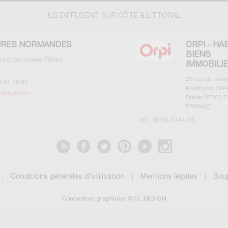
ILS DIFFUSENT SUR CÔTE & LITTORAL
RES NORMANDES
ORPI - HA
BIENS
les Crochemore
76540
IMMOBILI
25 rue du prof
3 61 70 51
Raymond GAR
s annonces
Didier
97200
F
FRANCE
Tél. :
05 96 70 44 56
Voir les annonces
Conditions générales d'utilisation
Mentions légales
Blo
Conception graphique © CL DESIGN