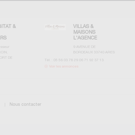
BITAT &
VILLAS &
MAISONS
ERS
L'AGENCE
esseur
9 AVENUE DE
CIN,
BORDEAUX
33740
ARES
ORT DE
Tél. :
05 56 03 78 29 06 71 92 37 13
Voir les annonces
g
Nous contacter