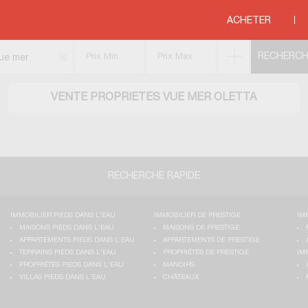
ORSE
>
CORSE DU SUD
>
OLETTA
ACHETER
ue mer
VENTE PROPRIETES VUE MER OLETTA
RECHERCHE RAPIDE
IMMOBILIER PIEDS DANS L'EAU
IMMOBILIER DE PRESTIGE
IM
MAISONS PIEDS DANS L'EAU
MAISONS DE PRESTIGE
APPARTEMENTS PIEDS DANS L'EAU
APPARTEMENTS DE PRESTIGE
TERRAINS PIEDS DANS L'EAU
PROPRIÉTÉS DE PRESTIGE
IM
PROPRIÉTÉS PIEDS DANS L'EAU
MANOIRS
VILLAS PIEDS DANS L'EAU
CHÂTEAUX