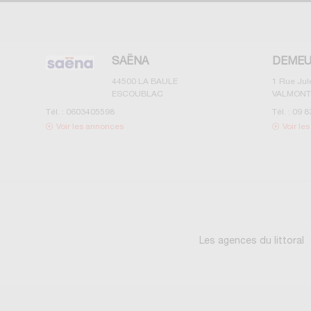
SAËNA
DEMEU
44500
LA BAULE
1 Rue Ju
ESCOUBLAC
VALMONT
Tél. :
0603405598
Tél. :
09 8
Voir les annonces
Voir le
Les agences du littoral