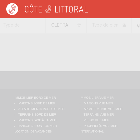
Côte & Littoral
>
immobilier vue mer
>
Propriétés vue mer
>
MEDITERRANEE
>
C
Type de
OLETTA
Type de bien
V
transaction
(20232)
IMMOBILIER BORD DE MER
IMMOBILIER VUE MER
MAISONS BORD DE MER
MAISONS VUE MER
APPARTEMENTS BORD DE MER
APPARTEMENTS VUE MER
TERRAINS BORD DE MER
TERRAINS VUE MER
MAISONS FACE À LA MER
VILLAS VUE MER
MAISONS FRONT DE MER
PROPRIÉTÉS VUE MER
LOCATION DE VACANCES
INTERNATIONAL