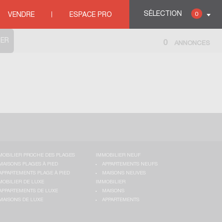
SÉLECTION
0
VENDRE
ESPACE PRO
0
ANNONCES
MOBILIER PROCHE DES PLAGES
IMMOBILIER NEUF
MAISONS PLAGES À PIED
APPARTEMENTS NEUFS
APPARTEMENTS PLAGE À PIED
MAISONS NEUVES
MOBILIER DE LUXE
IMMOBILIER
APPARTEMENTS DE LUXE
MAISONS
MAISONS DE LUXE
APPARTEMENTS