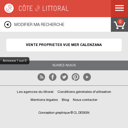
Côte & Littoral
>
immobilier vue mer
>
Propriétés vue mer
>
MEDITERRANEE
>
CORSE
>
CORSE DU SUD
>
CALENZANA
0
MODIFIER MA RECHERCHE
VENTE PROPRIETES VUE MER CALENZANA
Annonce
1
sur 0
SUIVEZ-NOUS
Les agences du littoral
Conditions générales d'utilisation
Mentions légales
Blog
Nous contacter
Conception graphique © CL DESIGN