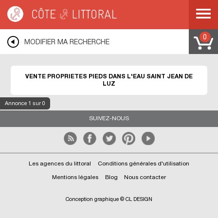
Côte & Littoral
>
Immobilier pieds dans l'eau
>
SAINT JEAN DE LUZ
0
MODIFIER MA RECHERCHE
VENTE PROPRIETES PIEDS DANS L'EAU SAINT JEAN DE
LUZ
Annonce
1
sur 0
SUIVEZ-NOUS
Les agences du littoral
Conditions générales d'utilisation
Mentions légales
Blog
Nous contacter
Conception graphique © CL DESIGN