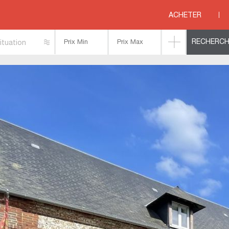
>
HAUTE NORMANDIE
>
SEINE MARITIME
>
CANY BARVILLE
>
PropriETE 11 PIEC
ACHETER
ituation