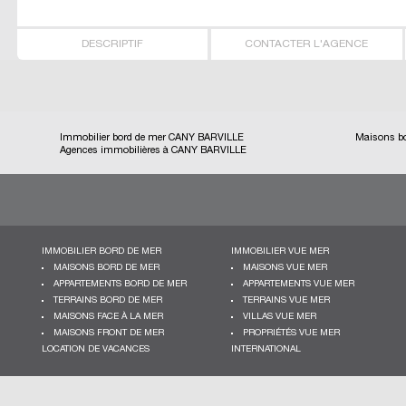
DESCRIPTIF
CONTACTER L'AGENCE
Immobilier bord de mer CANY BARVILLE
Maisons b
Agences immobilières à CANY BARVILLE
IMMOBILIER BORD DE MER
IMMOBILIER VUE MER
MAISONS BORD DE MER
MAISONS VUE MER
APPARTEMENTS BORD DE MER
APPARTEMENTS VUE MER
TERRAINS BORD DE MER
TERRAINS VUE MER
MAISONS FACE À LA MER
VILLAS VUE MER
MAISONS FRONT DE MER
PROPRIÉTÉS VUE MER
LOCATION DE VACANCES
INTERNATIONAL