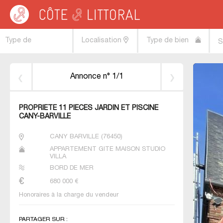
Côte & Littoral
>
Immobilier bord de mer
>
Maisons bord de mer
>
NORMANDIE
Type de
Localisation
Type de bien
S
transaction
Annonce n° 1/1
PROPRIETE 11 PIECES JARDIN ET PISCINE
CANY-BARVILLE
CANY BARVILLE
(
76450
)
APPARTEMENT GÎTE MAISON STUDIO
VILLA
BORD DE MER
680 000
€
Honoraires à la charge du vendeur
PARTAGER SUR :