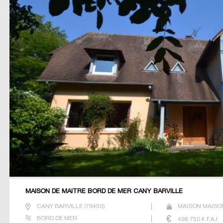
MAISON DE MAÎTRE BORD DE MER CANY BARVILLE
CANY BARVILLE
(
76450
)
MAISON MAISO
BORD DE MER
498 750
€ F.A.I