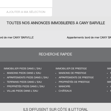
AJOUTER A MA SÉLECTION
TOUTES NOS ANNONCES IMMOBILIÈRES À CANY BARVILLE
ord de mer CANY BARVILLE
Appartements bord de mer CANY B
RECHERCHE RAPIDE
IMMOBILIER PIEDS DANS L'EAU
IMMOBILIER DE PRESTIGE
IM
MAISONS PIEDS DANS L'EAU
MAISONS DE PRESTIGE
APPARTEMENTS PIEDS DANS L'EAU
APPARTEMENTS DE PRESTIGE
TERRAINS PIEDS DANS L'EAU
PROPRIÉTÉS DE PRESTIGE
IM
PROPRIÉTÉS PIEDS DANS L'EAU
MANOIRS
VILLAS PIEDS DANS L'EAU
CHÂTEAUX
ILS DIFFUSENT SUR CÔTE & LITTORAL