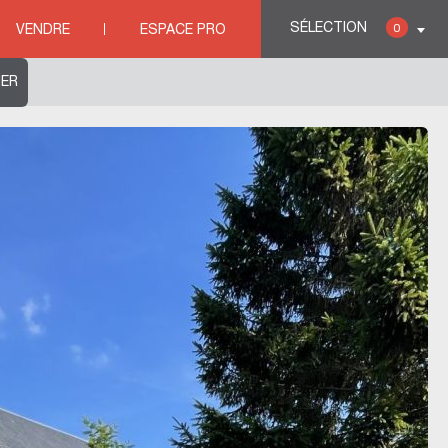
ES jardin et piscine Cany-Barville
SÉLECTION
0
VENDRE
ESPACE PRO