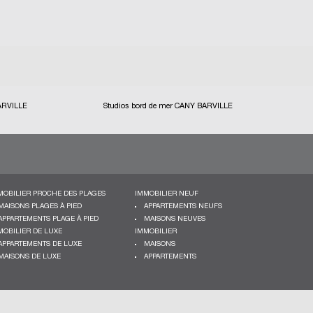
ARVILLE
Studios bord de mer CANY BARVILLE
MOBILIER PROCHE DES PLAGES
IMMOBILIER NEUF
MAISONS PLAGES À PIED
APPARTEMENTS NEUFS
APPARTEMENTS PLAGE À PIED
MAISONS NEUVES
MOBILIER DE LUXE
IMMOBILIER
APPARTEMENTS DE LUXE
MAISONS
MAISONS DE LUXE
APPARTEMENTS