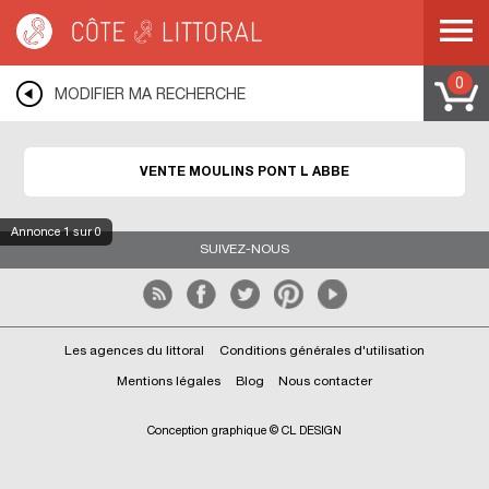
Côte & Littoral
>
Immobilier de prestige
>
Moulins
>
BRETAGNE
>
FINISTERE
>
PONT L ABBE
0
MODIFIER MA RECHERCHE
VENTE MOULINS PONT L ABBE
Annonce
1
sur 0
SUIVEZ-NOUS
Les agences du littoral
Conditions générales d'utilisation
Mentions légales
Blog
Nous contacter
Conception graphique © CL DESIGN