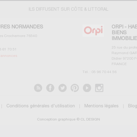
ILS DIFFUSENT SUR CÔTE & LITTORAL
RES NORMANDES
ORPI - HA
BIENS
les Crochemore
76540
IMMOBILI
25 rue du prof
3 61 70 51
Raymond GAR
s annonces
Didier
97200
F
FRANCE
Tél. :
05 96 70 44 56
Voir les annonces
Conditions générales d'utilisation
Mentions légales
Blo
Conception graphique © CL DESIGN