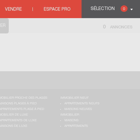
SÉLECTION
0
VENDRE
ESPACE PRO
0
ANNONCES
MOBILIER PROCHE DES PLAGES
IMMOBILIER NEUF
MAISONS PLAGES À PIED
APPARTEMENTS NEUFS
APPARTEMENTS PLAGE À PIED
MAISONS NEUVES
MOBILIER DE LUXE
IMMOBILIER
APPARTEMENTS DE LUXE
MAISONS
MAISONS DE LUXE
APPARTEMENTS