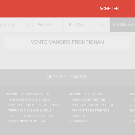
DOC ROUSSILLON
>
HERAULT
>
FRONTIGNAN
ACHETER
ituation
VENTE MANOIRS FRONTIGNAN
RECHERCHE RAPIDE
IMMOBILIER PIEDS DANS L'EAU
IMMOBILIER DE PRESTIGE
IM
MAISONS PIEDS DANS L'EAU
MAISONS DE PRESTIGE
APPARTEMENTS PIEDS DANS L'EAU
APPARTEMENTS DE PRESTIGE
TERRAINS PIEDS DANS L'EAU
PROPRIÉTÉS DE PRESTIGE
IM
PROPRIÉTÉS PIEDS DANS L'EAU
MANOIRS
VILLAS PIEDS DANS L'EAU
CHÂTEAUX