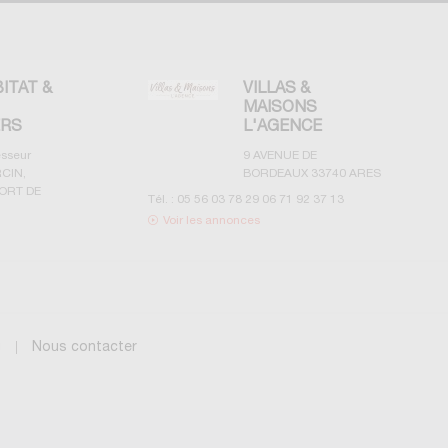
BITAT &
VILLAS &
MAISONS
ERS
L'AGENCE
esseur
9 AVENUE DE
CIN,
BORDEAUX
33740
ARES
ORT DE
Tél. :
05 56 03 78 29 06 71 92 37 13
Voir les annonces
g
Nous contacter