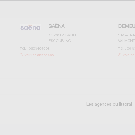
SAËNA
DEMEU
44500
LA BAULE
1 Rue Ju
ESCOUBLAC
VALMONT
Tél. :
0603405598
Tél. :
09 8
Voir les annonces
Voir le
Les agences du littoral