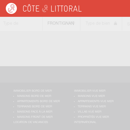
Côte & Littoral
>
Immobilier de prestige
>
Manoirs
>
MEDITERRANEE
>
LANGUE
Type de
FRONTIGNAN
Type de bien
S
transaction
(34110)
IMMOBILIER BORD DE MER
IMMOBILIER VUE MER
MAISONS BORD DE MER
MAISONS VUE MER
APPARTEMENTS BORD DE MER
APPARTEMENTS VUE MER
TERRAINS BORD DE MER
TERRAINS VUE MER
MAISONS FACE À LA MER
VILLAS VUE MER
MAISONS FRONT DE MER
PROPRIÉTÉS VUE MER
LOCATION DE VACANCES
INTERNATIONAL