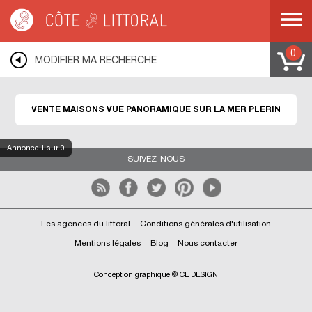
Côte & Littoral
>
immobilier vue mer
>
Maisons vue mer
>
Maisons vue
panoramique
>
BRETAGNE
>
COTES D ARMOR
>
PLERIN
0
MODIFIER MA RECHERCHE
VENTE MAISONS VUE PANORAMIQUE SUR LA MER PLERIN
Annonce
1
sur 0
SUIVEZ-NOUS
Les agences du littoral
Conditions générales d'utilisation
Mentions légales
Blog
Nous contacter
Conception graphique © CL DESIGN