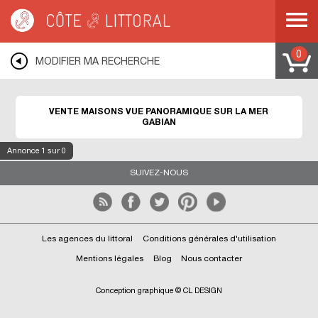
Côte & Littoral
>
immobilier vue mer
>
Maisons vue mer
>
Maisons vue
panoramique
>
MEDITERRANEE
>
LANGUEDOC ROUSSILLON
>
HERAULT
>
GABIAN
0
MODIFIER MA RECHERCHE
VENTE MAISONS VUE PANORAMIQUE SUR LA MER
GABIAN
Annonce
1
sur 0
SUIVEZ-NOUS
Les agences du littoral
Conditions générales d'utilisation
Mentions légales
Blog
Nous contacter
Conception graphique © CL DESIGN