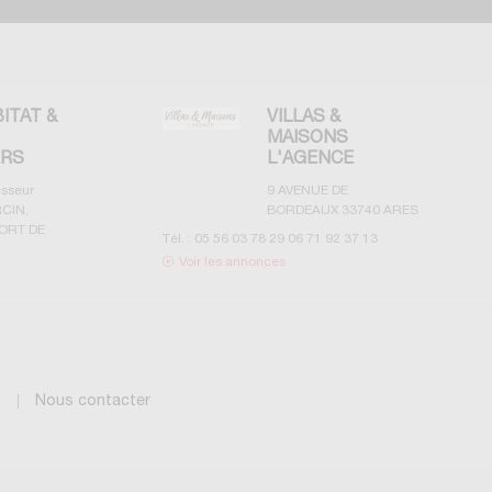
BITAT &
VILLAS &
MAISONS
ERS
L'AGENCE
esseur
9 AVENUE DE
CIN,
BORDEAUX
33740
ARES
ORT DE
Tél. :
05 56 03 78 29 06 71 92 37 13
Voir les annonces
g
Nous contacter