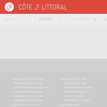
Côte & Littoral
>
immobilier vue mer
>
Maisons vue mer
>
Maisons vue panoram
Type de
FELINES
Type de bien
V
transaction
MINERVOIS
(34210)
IMMOBILIER BORD DE MER
IMMOBILIER VUE MER
MAISONS BORD DE MER
MAISONS VUE MER
APPARTEMENTS BORD DE MER
APPARTEMENTS VUE MER
TERRAINS BORD DE MER
TERRAINS VUE MER
MAISONS FACE À LA MER
VILLAS VUE MER
MAISONS FRONT DE MER
PROPRIÉTÉS VUE MER
LOCATION DE VACANCES
INTERNATIONAL