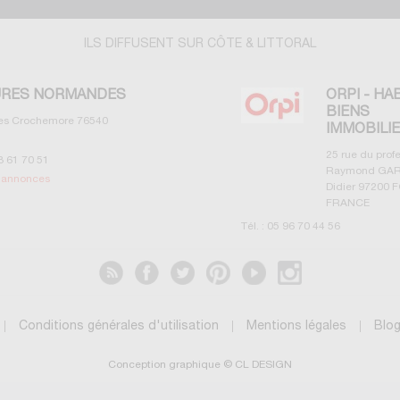
ILS DIFFUSENT SUR CÔTE & LITTORAL
RES NORMANDES
ORPI - HA
BIENS
les Crochemore
76540
IMMOBILI
25 rue du prof
3 61 70 51
Raymond GAR
s annonces
Didier
97200
F
FRANCE
Tél. :
05 96 70 44 56
Voir les annonces
Conditions générales d'utilisation
Mentions légales
Blo
Conception graphique © CL DESIGN