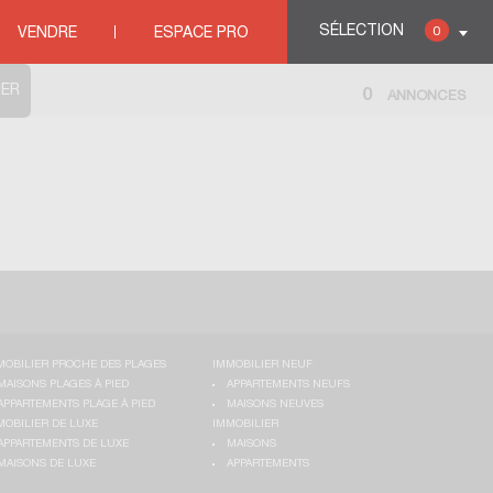
INERVOIS
SÉLECTION
0
VENDRE
ESPACE PRO
0
ANNONCES
MOBILIER PROCHE DES PLAGES
IMMOBILIER NEUF
MAISONS PLAGES À PIED
APPARTEMENTS NEUFS
APPARTEMENTS PLAGE À PIED
MAISONS NEUVES
MOBILIER DE LUXE
IMMOBILIER
APPARTEMENTS DE LUXE
MAISONS
MAISONS DE LUXE
APPARTEMENTS