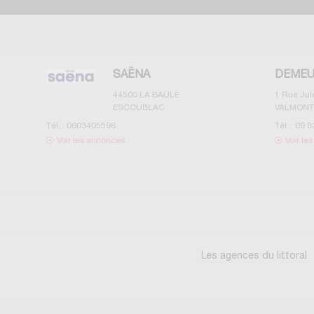
SAËNA
DEMEU
44500
LA BAULE
1 Rue Ju
ESCOUBLAC
VALMONT
Tél. :
0603405598
Tél. :
09 8
Voir les annonces
Voir le
Les agences du littoral