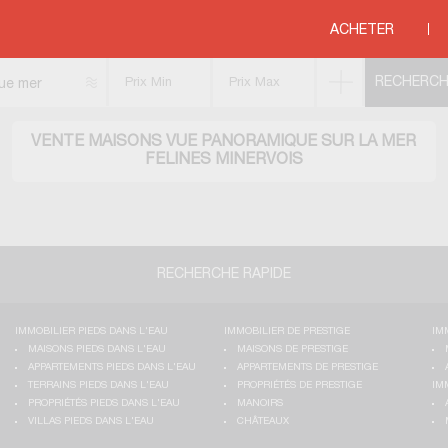
ique
>
MEDITERRANEE
>
LANGUEDOC ROUSSILLON
>
HERAULT
>
FELINES M
ACHETER
ue mer
VENTE MAISONS VUE PANORAMIQUE SUR LA MER
FELINES MINERVOIS
RECHERCHE RAPIDE
IMMOBILIER PIEDS DANS L'EAU
IMMOBILIER DE PRESTIGE
IM
MAISONS PIEDS DANS L'EAU
MAISONS DE PRESTIGE
APPARTEMENTS PIEDS DANS L'EAU
APPARTEMENTS DE PRESTIGE
TERRAINS PIEDS DANS L'EAU
PROPRIÉTÉS DE PRESTIGE
IM
PROPRIÉTÉS PIEDS DANS L'EAU
MANOIRS
VILLAS PIEDS DANS L'EAU
CHÂTEAUX