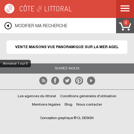
Côte & Littoral
>
immobilier vue mer
>
Maisons vue mer
>
Maisons vue
panoramique
>
MEDITERRANEE
>
LANGUEDOC ROUSSILLON
>
HERAULT
>
AGEL
0
MODIFIER MA RECHERCHE
VENTE MAISONS VUE PANORAMIQUE SUR LA MER AGEL
Annonce
1
sur 0
SUIVEZ-NOUS
Les agences du littoral
Conditions générales d'utilisation
Mentions légales
Blog
Nous contacter
Conception graphique © CL DESIGN