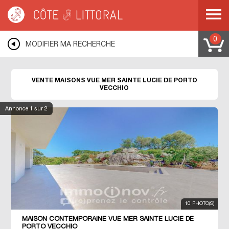
Côte & Littoral
>
immobilier vue mer
>
Maisons vue mer
>
MEDITERRANEE
>
CORSE
>
CORSE DU SUD
>
SAINTE LUCIE DE PORTO VECCHIO
0
MODIFIER MA RECHERCHE
VENTE MAISONS VUE MER SAINTE LUCIE DE PORTO
VECCHIO
Annonce
1
sur 2
10 PHOTO(S)
MAISON CONTEMPORAINE VUE MER SAINTE LUCIE DE
PORTO VECCHIO