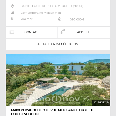
SAINTE LUCIE DE PORTO VECCHIO
(
20144
)
Contemporaine Maison Villa
Vue mer
1 390 000
€
CONTACT
APPELER
AJOUTER A MA SÉLECTION
10 PHOTO(S)
MAISON D'ARCHITECTE VUE MER SAINTE LUCIE DE
PORTO VECCHIO