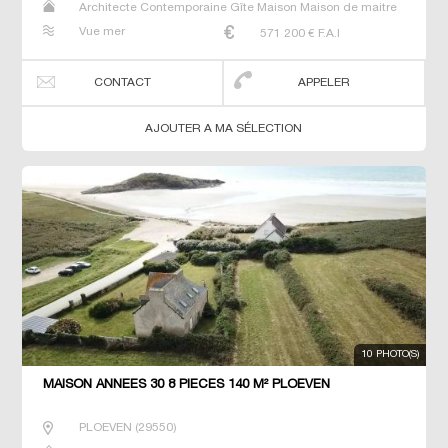
Architecte Contemporaine Gîte Maison Maison de maitre
Manoir Prestige Prestige Propriété Villa
Vue mer
571 200
€ F.A.I
CONTACT
APPELER
AJOUTER A MA SÉLECTION
10 PHOTO(S)
MAISON ANNEES 30 8 PIECES 140 M² PLOEVEN
PLOEVEN
(
29550
)