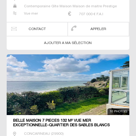
Contemporaine Gîte Maison Maison de maitre Prestige
Prestige Propriété Villa
Vue mer
707 000
€ F.A.I
CONTACT
APPELER
AJOUTER A MA SÉLECTION
10 PHOTO(S)
BELLE MAISON 7 PIECES 132 M² VUE MER
EXCEPTIONNELLE-QUARTIER DES SABLES BLANCS
CONCARNEAU
CONCARNEAU
(
29900
)