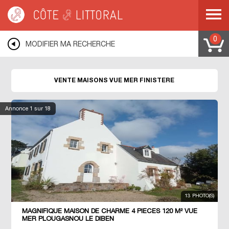
Côte & Littoral
>
immobilier vue mer
>
Maisons vue mer
>
BRETAGNE
>
FINISTERE
0
MODIFIER MA RECHERCHE
VENTE MAISONS VUE MER FINISTERE
Annonce
1
sur 18
13 PHOTO(S)
MAGNIFIQUE MAISON DE CHARME 4 PIECES 120 M² VUE
MER PLOUGASNOU LE DIBEN