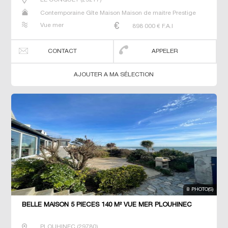
Contemporaine Gîte Maison Maison de maitre Prestige
Prestige Propriété Villa
Vue mer
898 000
€ F.A.I
CONTACT
APPELER
AJOUTER A MA SÉLECTION
8 PHOTO(S)
BELLE MAISON 5 PIECES 140 M² VUE MER PLOUHINEC
PLOUHINEC
(
29780
)