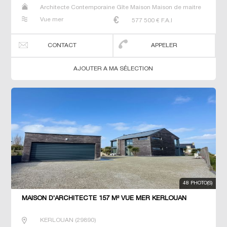
Architecte Contemporaine Gîte Maison Maison de maitre
Prestige Prestige Propriété Villa
Vue mer
577 500
€ F.A.I
CONTACT
APPELER
AJOUTER A MA SÉLECTION
48 PHOTO(S)
MAISON D'ARCHITECTE 157 M² VUE MER KERLOUAN
KERLOUAN
(
29890
)