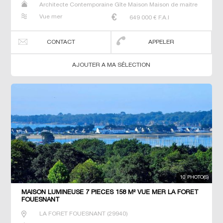
Architecte Contemporaine Gîte Maison Maison de maitre
Manoir Prestige Prestige Propriété Villa
Vue mer
649 000
€ F.A.I
CONTACT
APPELER
AJOUTER A MA SÉLECTION
10 PHOTO(S)
MAISON LUMINEUSE 7 PIECES 158 M² VUE MER LA FORET
FOUESNANT
LA FORET FOUESNANT
(
29940
)