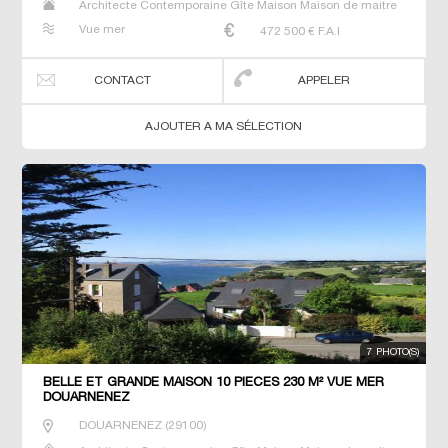
Architecte Contemporaine Gîte Maison Maison de maitre
Manoir Prestige Prestige Propriété Villa
Vue mer
472 500
€ F.A.I
CONTACT
APPELER
AJOUTER A MA SÉLECTION
7 PHOTO(S)
BELLE ET GRANDE MAISON 10 PIECES 230 M² VUE MER
DOUARNENEZ
DOUARNENEZ
(
29100
)