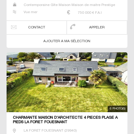
Contemporaine Gîte Maison Maison de maitre Prestige
Prestige Propriété Villa
Vue mer
750 000
€ F.A.I
CONTACT
APPELER
AJOUTER A MA SÉLECTION
6 PHOTO(S)
CHARMANTE MAISON D'ARCHITECTE 4 PIECES PLAGE A
PIEDS LA FORET FOUESNANT
LA FORET FOUESNANT
(
29940
)