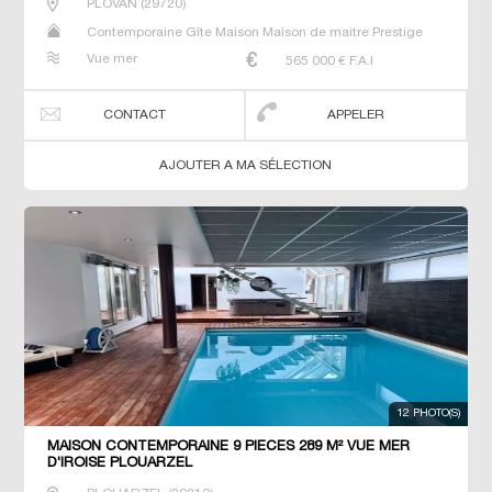
PLOVAN
(
29720
)
Contemporaine Gîte Maison Maison de maitre Prestige
Prestige Propriété Villa
Vue mer
565 000
€ F.A.I
CONTACT
APPELER
AJOUTER A MA SÉLECTION
12 PHOTO(S)
MAISON CONTEMPORAINE 9 PIECES 289 M² VUE MER
D'IROISE PLOUARZEL