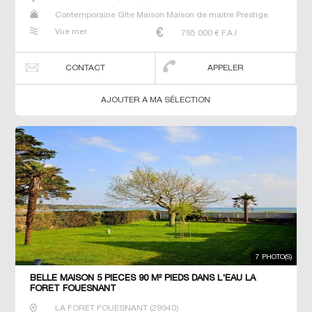
Contemporaine Gîte Maison Maison de maitre Prestige
Prestige Propriété Villa
Vue mer
795 000
€ F.A.I
CONTACT
APPELER
AJOUTER A MA SÉLECTION
7 PHOTO(S)
BELLE MAISON 5 PIECES 90 M² PIEDS DANS L'EAU LA
FORET FOUESNANT
LA FORET FOUESNANT
(
29940
)