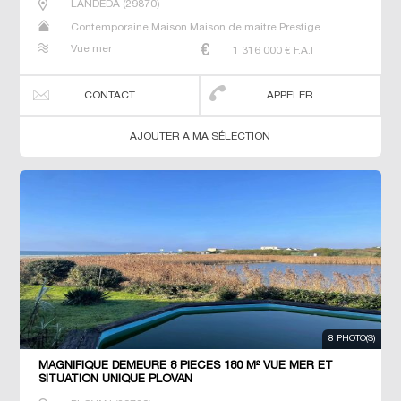
LANDÉDA
(
29870
)
Contemporaine Maison Maison de maitre Prestige
Prestige Propriété Villa
Vue mer
1 316 000
€ F.A.I
CONTACT
APPELER
AJOUTER A MA SÉLECTION
8 PHOTO(S)
MAGNIFIQUE DEMEURE 8 PIECES 180 M² VUE MER ET
SITUATION UNIQUE PLOVAN