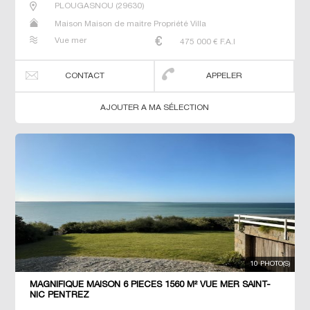
PLOUGASNOU
(
29630
)
Maison Maison de maitre Propriété Villa
Vue mer
475 000
€ F.A.I
CONTACT
APPELER
AJOUTER A MA SÉLECTION
10 PHOTO(S)
MAGNIFIQUE MAISON 6 PIECES 1560 M² VUE MER SAINT-
NIC PENTREZ