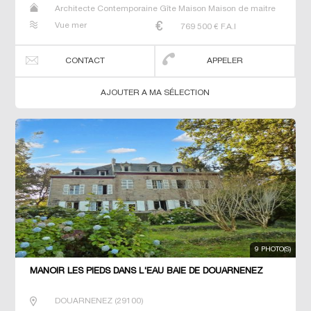
Architecte Contemporaine Gîte Maison Maison de maitre
Prestige Prestige Propriété Villa
Vue mer
769 500
€ F.A.I
CONTACT
APPELER
AJOUTER A MA SÉLECTION
9 PHOTO(S)
MANOIR LES PIEDS DANS L'EAU BAIE DE DOUARNENEZ
DOUARNENEZ
(
29100
)