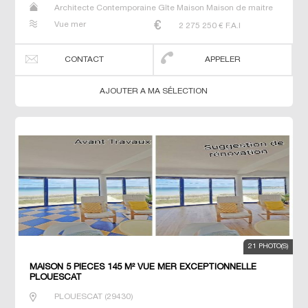
Architecte Contemporaine Gîte Maison Maison de maitre
Manoir Prestige Prestige Propriété Villa
Vue mer
2 275 250
€ F.A.I
CONTACT
APPELER
AJOUTER A MA SÉLECTION
21 PHOTO(S)
MAISON 5 PIECES 145 M² VUE MER EXCEPTIONNELLE
PLOUESCAT
PLOUESCAT
(
29430
)