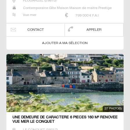
PLOUARZEL
(
29810
)
Contemporaine Gîte Maison Maison de maitre Prestige
Prestige Propriété Villa
Vue mer
799 000
€ F.A.I
CONTACT
APPELER
AJOUTER A MA SÉLECTION
27 PHOTO(S)
UNE DEMEURE DE CARACTERE 6 PIECES 160 M² RENOVEE
VUE MER LE CONQUET
LE CONQUET
(
29217
)