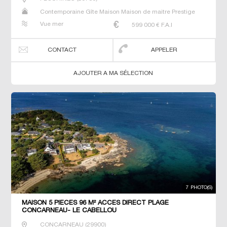
Contemporaine Gîte Maison Maison de maitre Prestige
Prestige Propriété Villa
Vue mer
599 000
€ F.A.I
CONTACT
APPELER
AJOUTER A MA SÉLECTION
7 PHOTO(S)
MAISON 5 PIECES 96 M² ACCES DIRECT PLAGE
CONCARNEAU- LE CABELLOU
CONCARNEAU
(
29900
)