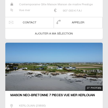
Contemporaine Gîte Maison Maison de maitre Prestige
Prestige Propriété Villa
Vue mer
907 000
€ F.A.I
CONTACT
APPELER
AJOUTER A MA SÉLECTION
27 PHOTO(S)
MAISON NEO-BRETONNE 7 PIECES VUE MER KERLOUAN
KERLOUAN
(
29890
)