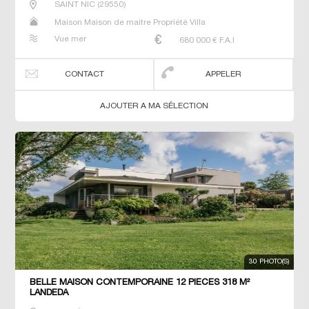
SAINT NIC
(
29550
)
Maison Maison de maitre Propriété Villa
Vue mer
680 000
€ F.A.I
CONTACT
APPELER
AJOUTER A MA SÉLECTION
30 PHOTO(S)
BELLE MAISON CONTEMPORAINE 12 PIECES 318 M²
LANDEDA