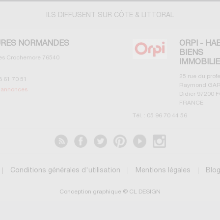
ILS DIFFUSENT SUR CÔTE & LITTORAL
RES NORMANDES
ORPI - HA
BIENS
les Crochemore
76540
IMMOBILI
25 rue du prof
3 61 70 51
Raymond GAR
s annonces
Didier
97200
F
FRANCE
Tél. :
05 96 70 44 56
Voir les annonces
Conditions générales d'utilisation
Mentions légales
Blo
Conception graphique © CL DESIGN