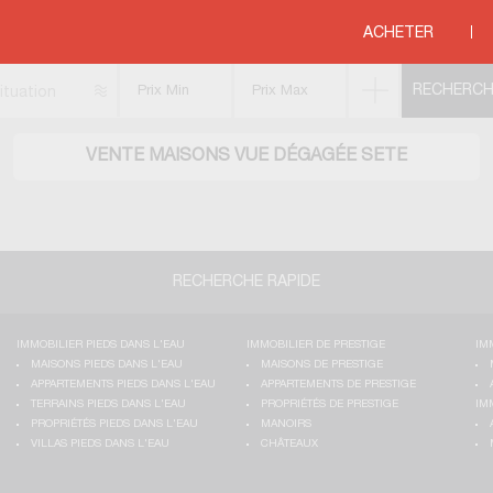
e
>
MEDITERRANEE
>
LANGUEDOC ROUSSILLON
>
HERAULT
>
SETE
ACHETER
ituation
VENTE MAISONS VUE DÉGAGÉE SETE
RECHERCHE RAPIDE
IMMOBILIER PIEDS DANS L'EAU
IMMOBILIER DE PRESTIGE
IM
MAISONS PIEDS DANS L'EAU
MAISONS DE PRESTIGE
APPARTEMENTS PIEDS DANS L'EAU
APPARTEMENTS DE PRESTIGE
TERRAINS PIEDS DANS L'EAU
PROPRIÉTÉS DE PRESTIGE
IM
PROPRIÉTÉS PIEDS DANS L'EAU
MANOIRS
VILLAS PIEDS DANS L'EAU
CHÂTEAUX