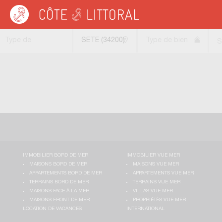
Côte & Littoral
>
immobilier vue mer
>
Maisons vue mer
>
Maisons vue dégagé
Type de
SETE (34200)
Type de bien
S
transaction
IMMOBILIER BORD DE MER
IMMOBILIER VUE MER
MAISONS BORD DE MER
MAISONS VUE MER
APPARTEMENTS BORD DE MER
APPARTEMENTS VUE MER
TERRAINS BORD DE MER
TERRAINS VUE MER
MAISONS FACE À LA MER
VILLAS VUE MER
MAISONS FRONT DE MER
PROPRIÉTÉS VUE MER
LOCATION DE VACANCES
INTERNATIONAL