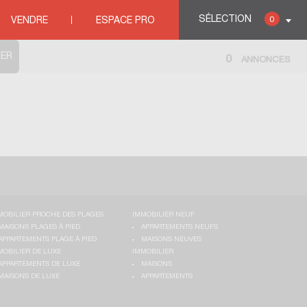
SÉLECTION
0
VENDRE
ESPACE PRO
0
ANNONCES
MOBILIER PROCHE DES PLAGES
IMMOBILIER NEUF
MAISONS PLAGES À PIED
APPARTEMENTS NEUFS
APPARTEMENTS PLAGE À PIED
MAISONS NEUVES
MOBILIER DE LUXE
IMMOBILIER
APPARTEMENTS DE LUXE
MAISONS
MAISONS DE LUXE
APPARTEMENTS