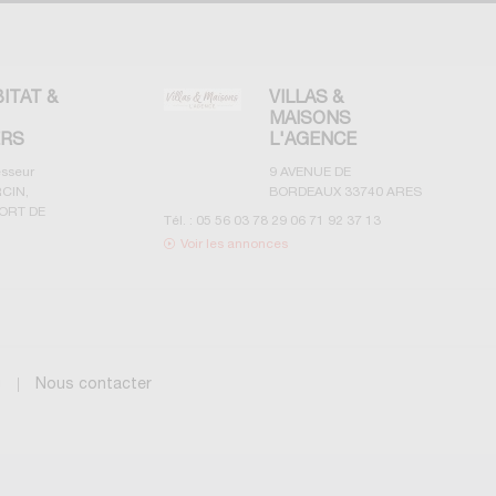
BITAT &
VILLAS &
MAISONS
ERS
L'AGENCE
esseur
9 AVENUE DE
CIN,
BORDEAUX
33740
ARES
ORT DE
Tél. :
05 56 03 78 29 06 71 92 37 13
Voir les annonces
g
Nous contacter