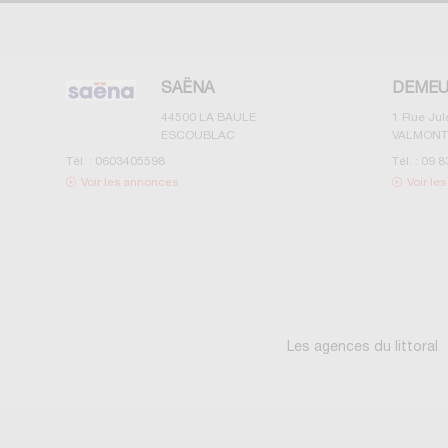
SAËNA
DEMEU
44500
LA BAULE
1 Rue Ju
ESCOUBLAC
VALMONT
Tél. :
0603405598
Tél. :
09 8
Voir les annonces
Voir le
Les agences du littoral