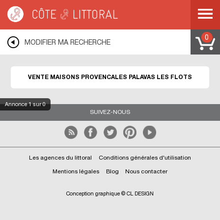
Côte & Littoral
>
Immobilier bord de mer
>
Maisons bord de mer
>
maisons
provençales
>
MEDITERRANEE
>
LANGUEDOC ROUSSILLON
>
HERAULT
>
PALAVAS LES FLOTS
0
MODIFIER MA RECHERCHE
VENTE MAISONS PROVENCALES PALAVAS LES FLOTS
Annonce
1
sur 0
SUIVEZ-NOUS
Les agences du littoral
Conditions générales d'utilisation
Mentions légales
Blog
Nous contacter
Conception graphique © CL DESIGN