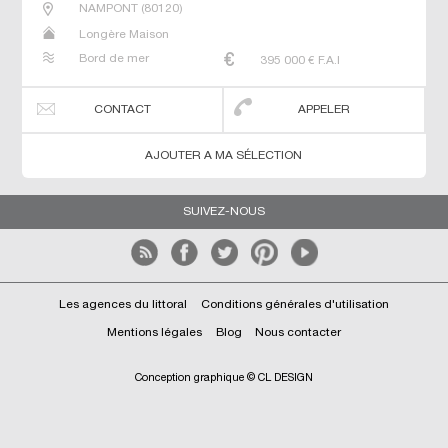
NAMPONT
(
80120
)
Longère Maison
Bord de mer
395 000
€ F.A.I
CONTACT
APPELER
AJOUTER A MA SÉLECTION
SUIVEZ-NOUS
Les agences du littoral
Conditions générales d'utilisation
Mentions légales
Blog
Nous contacter
Conception graphique © CL DESIGN