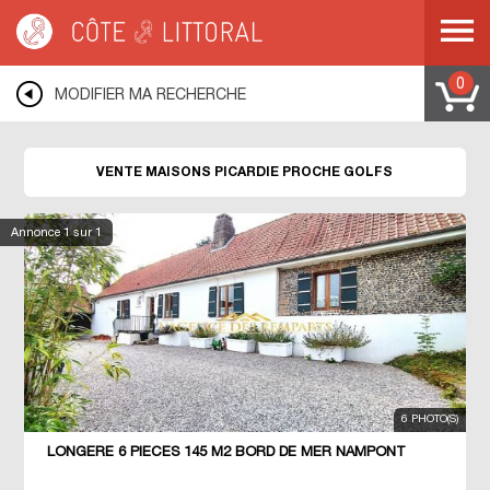
Côte & Littoral
>
Immobilier bord de mer
>
Maisons bord de mer
>
Maisons
proche des golfs
>
COTE D OPALE
>
PICARDIE
0
MODIFIER MA RECHERCHE
VENTE MAISONS PICARDIE PROCHE GOLFS
Annonce
1
sur 1
6 PHOTO(S)
LONGÈRE 6 PIECES 145 M2 BORD DE MER NAMPONT