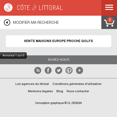
Côte & Littoral
>
Immobilier bord de mer
>
Maisons bord de mer
>
EUROPE
0
MODIFIER MA RECHERCHE
VENTE MAISONS EUROPE PROCHE GOLFS
Annonce
1
sur 0
SUIVEZ-NOUS
Les agences du littoral
Conditions générales d'utilisation
Mentions légales
Blog
Nous contacter
Conception graphique © CL DESIGN