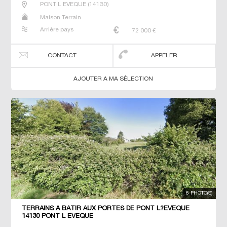
PONT L EVEQUE
(
14130
)
Maison Terrain
Arrière pays
72 000
€
CONTACT
APPELER
AJOUTER A MA SÉLECTION
6 PHOTO(S)
TERRAINS À BÂTIR AUX PORTES DE PONT L?EVÊQUE
14130 PONT L EVEQUE