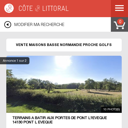
Côte & Littoral
>
Immobilier bord de mer
>
Maisons bord de mer
>
Maisons
proche des golfs
>
NORMANDIE
>
BASSE NORMANDIE
0
MODIFIER MA RECHERCHE
VENTE MAISONS BASSE NORMANDIE PROCHE GOLFS
Annonce
1
sur 2
10 PHOTO(S)
TERRAINS À BÂTIR AUX PORTES DE PONT L?EVÊQUE
14130 PONT L EVEQUE