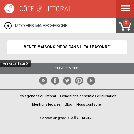
Côte & Littoral
>
Immobilier pieds dans l'eau
>
BAYONNE
0
MODIFIER MA RECHERCHE
VENTE MAISONS PIEDS DANS L'EAU BAYONNE
Annonce
1
sur 0
SUIVEZ-NOUS
Les agences du littoral
Conditions générales d'utilisation
Mentions légales
Blog
Nous contacter
Conception graphique © CL DESIGN