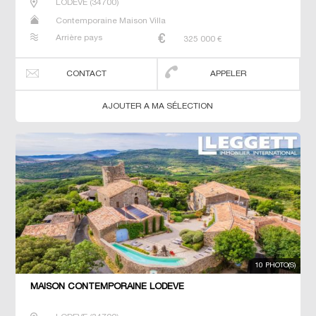
LODEVE
(
34700
)
Contemporaine Maison Villa
Arrière pays
325 000
€
CONTACT
APPELER
AJOUTER A MA SÉLECTION
10 PHOTO(S)
MAISON CONTEMPORAINE LODEVE