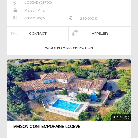
LODEVE
(
34700
)
Maison Villa
Arrière pays
290 000
€
CONTACT
APPELER
AJOUTER A MA SÉLECTION
8 PHOTO(S)
MAISON CONTEMPORAINE LODEVE