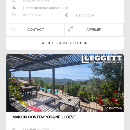
LODEVE
(
34700
)
Contemporaine Maison Villa
Arrière pays
1 455 000
€
CONTACT
APPELER
AJOUTER A MA SÉLECTION
10 PHOTO(S)
MAISON CONTEMPORAINE LODEVE
LODEVE
(
34700
)