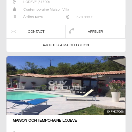
LODEVE
(
34700
)
Contemporaine Maison Villa
Arrière pays
579 000
€
CONTACT
APPELER
AJOUTER A MA SÉLECTION
10 PHOTO(S)
MAISON CONTEMPORAINE LODEVE