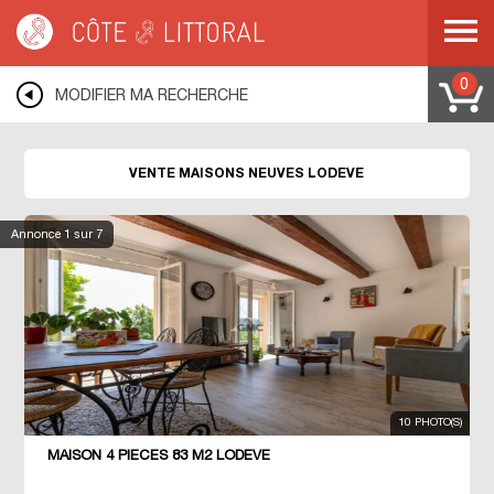
Côte & Littoral
>
Immobilier neuf
>
Maisons neuves
>
MEDITERRANEE
>
LANGUEDOC ROUSSILLON
>
HERAULT
>
LODEVE
0
MODIFIER MA RECHERCHE
VENTE MAISONS NEUVES LODEVE
Annonce
1
sur 7
10 PHOTO(S)
MAISON 4 PIECES 83 M2 LODEVE