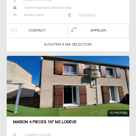
Contemporaine Maison Villa
Arrière pays
599 000
€
CONTACT
APPELER
AJOUTER A MA SÉLECTION
10 PHOTO(S)
MAISON 4 PIECES 107 M2 LODEVE
LODEVE
(
34700
)