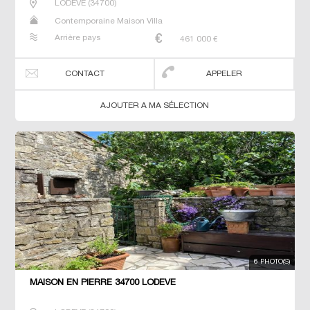
LODEVE
(
34700
)
Contemporaine Maison Villa
Arrière pays
461 000
€
CONTACT
APPELER
AJOUTER A MA SÉLECTION
6 PHOTO(S)
MAISON EN PIERRE 34700 LODEVE