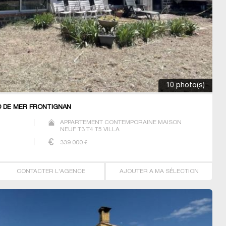
10 photo(s)
D DE MER FRONTIGNAN
APPARTEMENT CONTEMPORAINE MAISON
NEUF T3 T4 T5 VILLA
339 000
€
CONTACTER L'AGENCE
AJOUTER A MA SÉLECTION