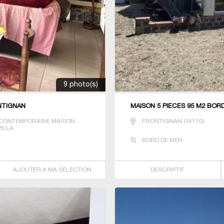
9 photo(s)
NTIGNAN
MAISON 5 PIECES 95 M2 BOR
CONTEMPORAINE MAISON
FRONTIGNAN
(
34110
)
VILLA
BORD DE MER
AJOUTER A MA SÉLECTION
DESCRIPTIF