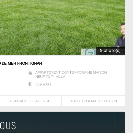
9 photo(s)
D DE MER FRONTIGNAN
APPARTEMENT CONTEMPORAINE MAISON
NEUF T3 T4 VILLA
339 900
€
CONTACTER L'AGENCE
AJOUTER A MA SÉLECTION