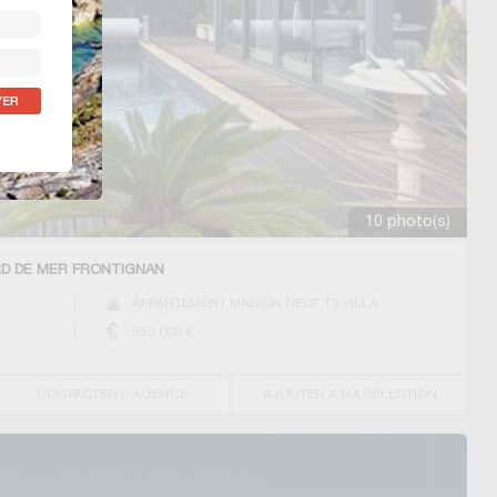
10 photo(s)
RD DE MER FRONTIGNAN
APPARTEMENT MAISON NEUF T3 VILLA
550 000
€
CONTACTER L'AGENCE
AJOUTER A MA SÉLECTION