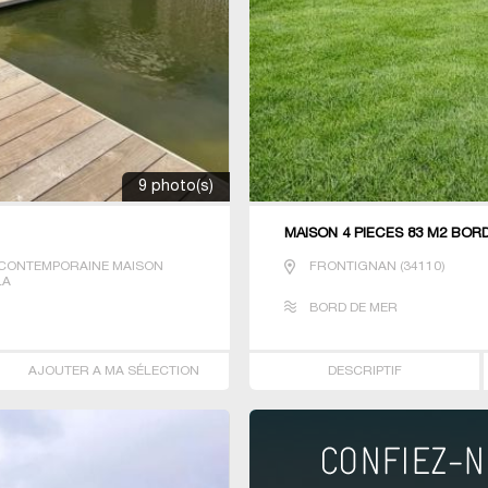
9 photo(s)
MAISON 4 PIECES 83 M2 BOR
CONTEMPORAINE MAISON
FRONTIGNAN
(
34110
)
LA
BORD DE MER
AJOUTER A MA SÉLECTION
DESCRIPTIF