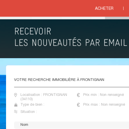
EDOC ROUSSILLON
>
HERAULT
>
FRONTIGNAN
ACHETER
ituation
VENTE MAISONS NEUVES FRONTIGNAN
VOTRE
RECHERCHE IMMOBILIÈRE À FRONTIGNAN
Localisation : FRONTIGNAN
Prix min : Non renseigné
(34110)
Type de bien :
Prix max : Non renseigné
Situation :