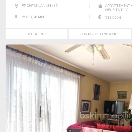
FRONTIGNAN
(
34110
)
APPARTEMENT 
NEUF T3 T4 VIL
BORD DE MER
329 000
€
DESCRIPTIF
CONTACTER L'AGENCE