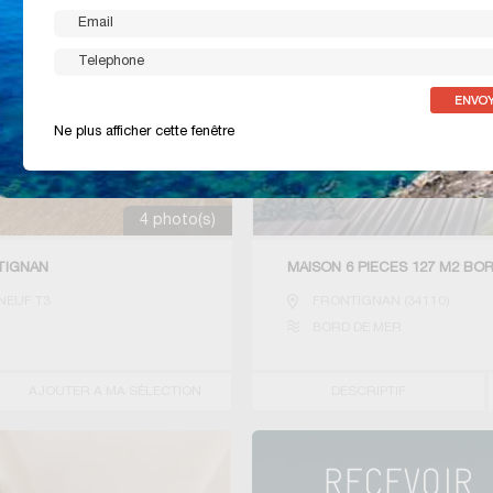
Ne plus afficher cette fenêtre
4 photo(s)
TIGNAN
MAISON 6 PIECES 127 M2 BO
NEUF T3
FRONTIGNAN
(
34110
)
BORD DE MER
AJOUTER A MA SÉLECTION
DESCRIPTIF