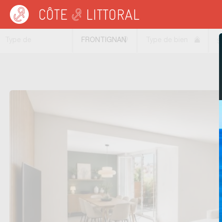
Côte & Littoral
>
Immobilier neuf
>
Maisons neuves
>
MEDITERRANEE
>
LANGU
Type de
FRONTIGNAN
Type de bien
S
transaction
(34110)