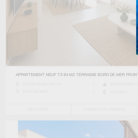
APPARTEMENT NEUF T3 64 M2 TERRASSE BORD DE MER FRON
FRONTIGNAN
(
34110
)
APPARTEMENT 
BORD DE MER
258 000
€
DESCRIPTIF
CONTACTER L'AGENCE