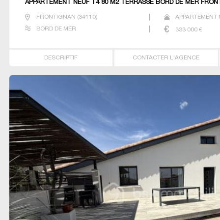
APPARTEMENT NEUF T4 80 M2 TERRASSE BORD DE MER FRON
FRONTIGNAN
(
34110
)
APPARTEMENT M
BORD DE MER
333 000
€
DESCRIPTIF
CONTACTER L'AGENCE