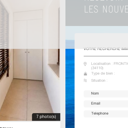
VOTRE
RECHERCHE IMM
Localisation : FRON
(34110)
Type de bien :
Situation :
7 photo(s)