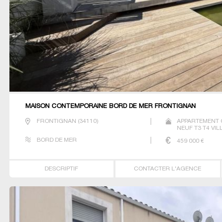
MAISON CONTEMPORAINE BORD DE MER FRONTIGNAN
FRONTIGNAN
(
34110
)
APPARTEMENT 
NEUF T3 T4 VIL
BORD DE MER
459 000
€
DESCRIPTIF
CONTACTER L'AGENCE