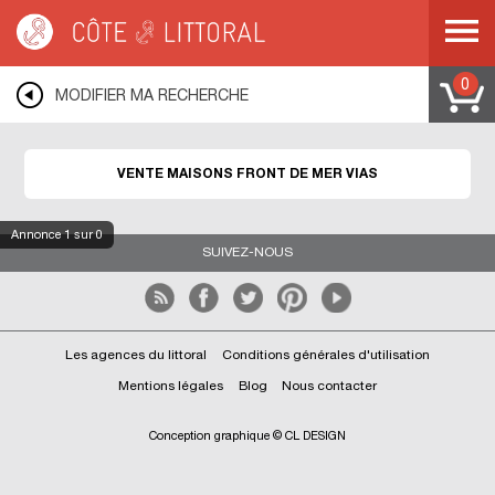
Côte & Littoral
>
Immobilier bord de mer
>
Maisons front de mer
>
MEDITERRANEE
>
LANGUEDOC ROUSSILLON
>
HERAULT
>
VIAS
0
MODIFIER MA RECHERCHE
VENTE MAISONS FRONT DE MER VIAS
Annonce
1
sur 0
SUIVEZ-NOUS
Les agences du littoral
Conditions générales d'utilisation
Mentions légales
Blog
Nous contacter
Conception graphique © CL DESIGN