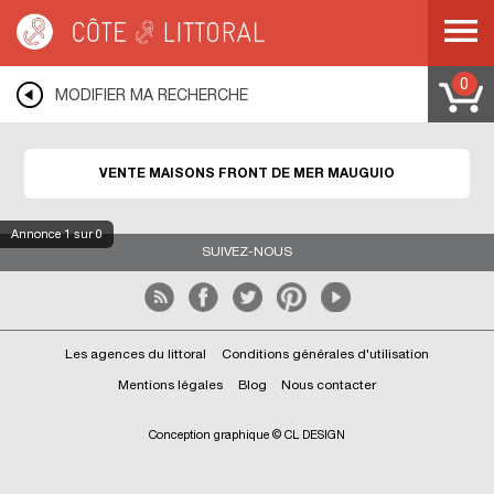
Côte & Littoral
>
Immobilier bord de mer
>
Maisons front de mer
>
MEDITERRANEE
>
LANGUEDOC ROUSSILLON
>
HERAULT
>
MAUGUIO
0
MODIFIER MA RECHERCHE
VENTE MAISONS FRONT DE MER MAUGUIO
Annonce
1
sur 0
SUIVEZ-NOUS
Les agences du littoral
Conditions générales d'utilisation
Mentions légales
Blog
Nous contacter
Conception graphique © CL DESIGN