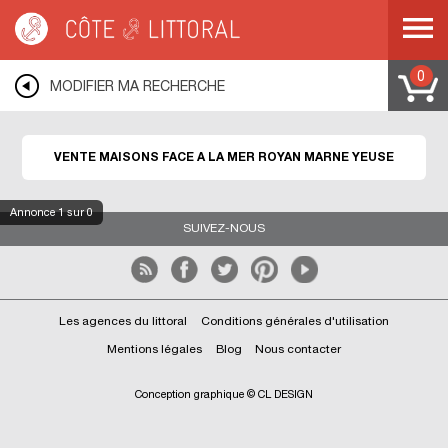
Côte & Littoral
>
Immobilier bord de mer
>
ROYAN
>
ROYAN MARNE YEUSE
0
MODIFIER MA RECHERCHE
VENTE MAISONS FACE A LA MER ROYAN MARNE YEUSE
Annonce
1
sur 0
SUIVEZ-NOUS
Les agences du littoral
Conditions générales d'utilisation
Mentions légales
Blog
Nous contacter
Conception graphique © CL DESIGN