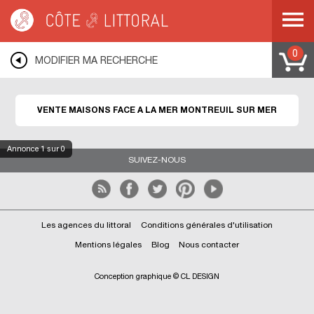
Côte & Littoral
>
Immobilier bord de mer
>
Maisons face à la mer
>
MONTREUIL
SUR MER
0
MODIFIER MA RECHERCHE
VENTE MAISONS FACE A LA MER MONTREUIL SUR MER
Annonce
1
sur 0
SUIVEZ-NOUS
Les agences du littoral
Conditions générales d'utilisation
Mentions légales
Blog
Nous contacter
Conception graphique © CL DESIGN