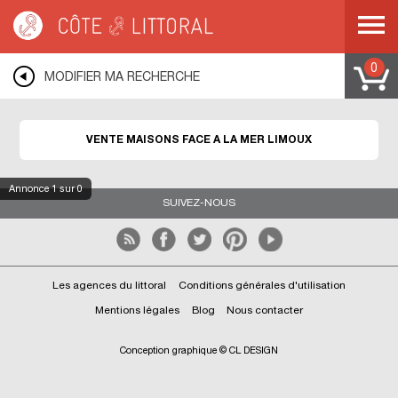
Côte & Littoral
>
Immobilier bord de mer
>
Maisons face à la mer
>
MEDITERRANEE
>
LANGUEDOC ROUSSILLON
>
AUDE
>
LIMOUX
0
MODIFIER MA RECHERCHE
VENTE MAISONS FACE A LA MER LIMOUX
Annonce
1
sur 0
SUIVEZ-NOUS
Les agences du littoral
Conditions générales d'utilisation
Mentions légales
Blog
Nous contacter
Conception graphique © CL DESIGN