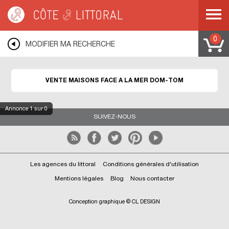
Côte & Littoral
>
Immobilier bord de mer
>
Maisons face à la mer
>
DOM-TOM
0
MODIFIER MA RECHERCHE
VENTE MAISONS FACE A LA MER DOM-TOM
Annonce
1
sur 0
SUIVEZ-NOUS
Les agences du littoral
Conditions générales d'utilisation
Mentions légales
Blog
Nous contacter
Conception graphique © CL DESIGN