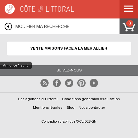
Côte & Littoral
>
Immobilier bord de mer
>
Maisons face à la mer
>
AUVERGNE
>
ALLIER
0
MODIFIER MA RECHERCHE
VENTE MAISONS FACE A LA MER ALLIER
Annonce
1
sur 0
SUIVEZ-NOUS
Les agences du littoral
Conditions générales d'utilisation
Mentions légales
Blog
Nous contacter
Conception graphique © CL DESIGN