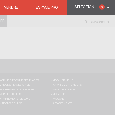
SÉLECTION
0
VENDRE
ESPACE PRO
0
ANNONCES
MOBILIER PROCHE DES PLAGES
IMMOBILIER NEUF
MAISONS PLAGES À PIED
APPARTEMENTS NEUFS
APPARTEMENTS PLAGE À PIED
MAISONS NEUVES
MOBILIER DE LUXE
IMMOBILIER
APPARTEMENTS DE LUXE
MAISONS
MAISONS DE LUXE
APPARTEMENTS