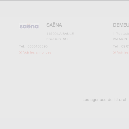
SAËNA
DEMEU
44500
LA BAULE
1 Rue Ju
ESCOUBLAC
VALMONT
Tél. :
0603405598
Tél. :
09 8
Voir les annonces
Voir le
Les agences du littoral