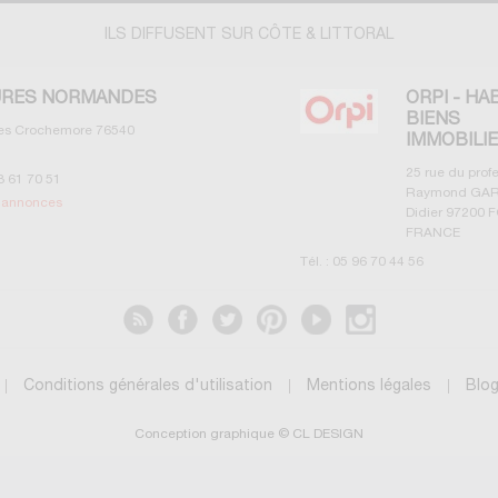
ILS DIFFUSENT SUR CÔTE & LITTORAL
RES NORMANDES
ORPI - HA
BIENS
les Crochemore
76540
IMMOBILI
25 rue du prof
3 61 70 51
Raymond GAR
s annonces
Didier
97200
F
FRANCE
Tél. :
05 96 70 44 56
Voir les annonces
Conditions générales d'utilisation
Mentions légales
Blo
Conception graphique © CL DESIGN