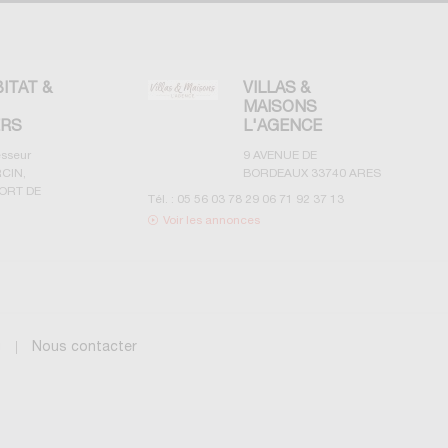
BITAT &
VILLAS &
MAISONS
ERS
L'AGENCE
esseur
9 AVENUE DE
CIN,
BORDEAUX
33740
ARES
ORT DE
Tél. :
05 56 03 78 29 06 71 92 37 13
Voir les annonces
g
Nous contacter