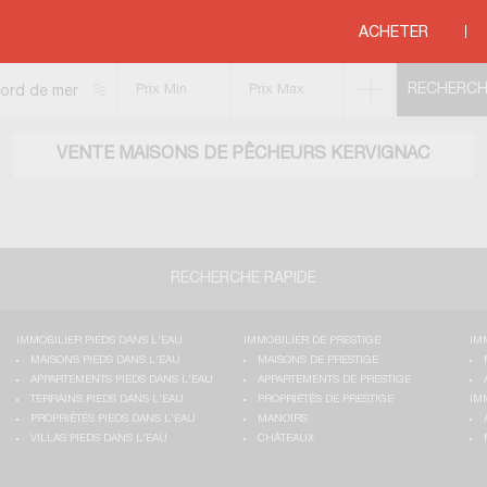
pêcheurs
>
BRETAGNE
>
MORBIHAN
>
KERVIGNAC
ACHETER
ord de mer
VENTE MAISONS DE PÊCHEURS KERVIGNAC
RECHERCHE RAPIDE
IMMOBILIER PIEDS DANS L'EAU
IMMOBILIER DE PRESTIGE
IM
MAISONS PIEDS DANS L'EAU
MAISONS DE PRESTIGE
APPARTEMENTS PIEDS DANS L'EAU
APPARTEMENTS DE PRESTIGE
TERRAINS PIEDS DANS L'EAU
PROPRIÉTÉS DE PRESTIGE
IM
PROPRIÉTÉS PIEDS DANS L'EAU
MANOIRS
VILLAS PIEDS DANS L'EAU
CHÂTEAUX