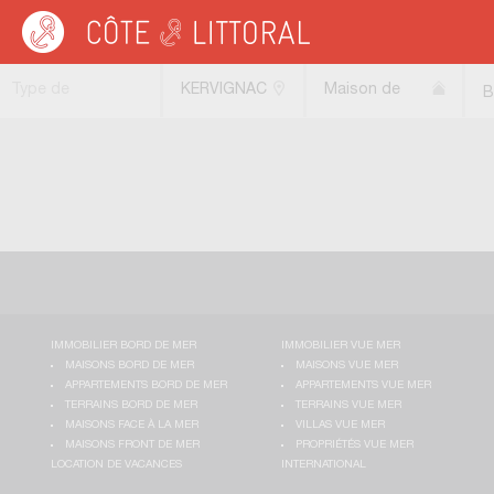
Côte & Littoral
>
Immobilier bord de mer
>
Maisons bord de mer
>
Maisons de 
Type de
KERVIGNAC
Maison de
B
transaction
(56700)
pêcheur
IMMOBILIER BORD DE MER
IMMOBILIER VUE MER
MAISONS BORD DE MER
MAISONS VUE MER
APPARTEMENTS BORD DE MER
APPARTEMENTS VUE MER
TERRAINS BORD DE MER
TERRAINS VUE MER
MAISONS FACE À LA MER
VILLAS VUE MER
MAISONS FRONT DE MER
PROPRIÉTÉS VUE MER
LOCATION DE VACANCES
INTERNATIONAL