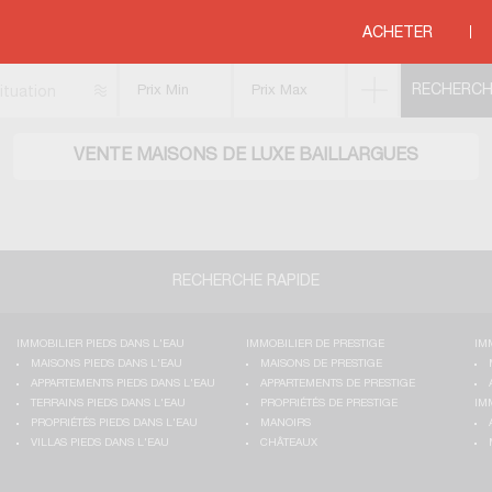
GUEDOC ROUSSILLON
>
HERAULT
>
BAILLARGUES
ACHETER
ituation
VENTE MAISONS DE LUXE BAILLARGUES
RECHERCHE RAPIDE
IMMOBILIER PIEDS DANS L'EAU
IMMOBILIER DE PRESTIGE
IM
MAISONS PIEDS DANS L'EAU
MAISONS DE PRESTIGE
APPARTEMENTS PIEDS DANS L'EAU
APPARTEMENTS DE PRESTIGE
TERRAINS PIEDS DANS L'EAU
PROPRIÉTÉS DE PRESTIGE
IM
PROPRIÉTÉS PIEDS DANS L'EAU
MANOIRS
VILLAS PIEDS DANS L'EAU
CHÂTEAUX