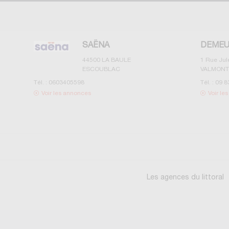
SAËNA
DEMEU
44500
LA BAULE
1 Rue Ju
ESCOUBLAC
VALMONT
Tél. :
0603405598
Tél. :
09 8
Voir les annonces
Voir le
Les agences du littoral