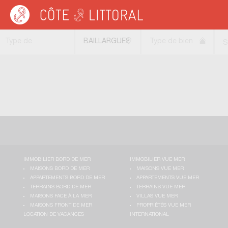
Côte & Littoral
>
Immobilier de luxe
>
Maisons de luxe
>
MEDITERRANEE
>
LAN
Type de
BAILLARGUES
Type de bien
S
transaction
(34670)
IMMOBILIER BORD DE MER
IMMOBILIER VUE MER
MAISONS BORD DE MER
MAISONS VUE MER
APPARTEMENTS BORD DE MER
APPARTEMENTS VUE MER
TERRAINS BORD DE MER
TERRAINS VUE MER
MAISONS FACE À LA MER
VILLAS VUE MER
MAISONS FRONT DE MER
PROPRIÉTÉS VUE MER
LOCATION DE VACANCES
INTERNATIONAL