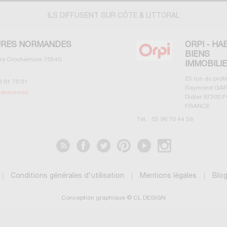
ILS DIFFUSENT SUR CÔTE & LITTORAL
RES NORMANDES
ORPI - HA
BIENS
les Crochemore
76540
IMMOBILI
25 rue du prof
3 61 70 51
Raymond GAR
s annonces
Didier
97200
F
FRANCE
Tél. :
05 96 70 44 56
Voir les annonces
Conditions générales d'utilisation
Mentions légales
Blo
Conception graphique © CL DESIGN