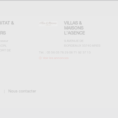
BITAT &
VILLAS &
MAISONS
ERS
L'AGENCE
esseur
9 AVENUE DE
CIN,
BORDEAUX
33740
ARES
ORT DE
Tél. :
05 56 03 78 29 06 71 92 37 13
Voir les annonces
g
Nous contacter