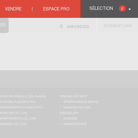
SÉLECTION
0
VENDRE
ESPACE PRO
SUGGESTIONS
0
ANNONCES
MOBILIER PROCHE DES PLAGES
IMMOBILIER NEUF
MAISONS PLAGES À PIED
APPARTEMENTS NEUFS
APPARTEMENTS PLAGE À PIED
MAISONS NEUVES
MOBILIER DE LUXE
IMMOBILIER
APPARTEMENTS DE LUXE
MAISONS
MAISONS DE LUXE
APPARTEMENTS