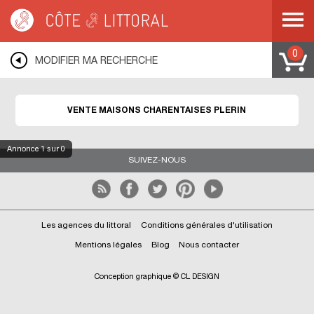
Côte & Littoral
>
Immobilier bord de mer
>
Maisons bord de mer
>
Maisons
charentaises
>
BRETAGNE
>
COTES D ARMOR
>
PLERIN
0
MODIFIER MA RECHERCHE
VENTE MAISONS CHARENTAISES PLERIN
Annonce
1
sur 0
SUIVEZ-NOUS
Les agences du littoral
Conditions générales d'utilisation
Mentions légales
Blog
Nous contacter
Conception graphique © CL DESIGN