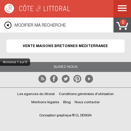
Côte & Littoral
>
Immobilier bord de mer
>
Maisons bord de mer
>
Maisons
bretonnes
>
MEDITERRANEE
0
MODIFIER MA RECHERCHE
VENTE MAISONS BRETONNES MEDITERRANEE
Annonce
1
sur 0
SUIVEZ-NOUS
Les agences du littoral
Conditions générales d'utilisation
Mentions légales
Blog
Nous contacter
Conception graphique © CL DESIGN