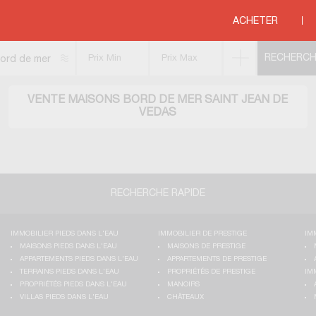
EE
>
LANGUEDOC ROUSSILLON
>
HERAULT
>
SAINT JEAN DE VEDAS
ACHETER
ord de mer
VENTE MAISONS BORD DE MER SAINT JEAN DE
VEDAS
RECHERCHE RAPIDE
IMMOBILIER PIEDS DANS L'EAU
IMMOBILIER DE PRESTIGE
IM
MAISONS PIEDS DANS L'EAU
MAISONS DE PRESTIGE
APPARTEMENTS PIEDS DANS L'EAU
APPARTEMENTS DE PRESTIGE
TERRAINS PIEDS DANS L'EAU
PROPRIÉTÉS DE PRESTIGE
IM
PROPRIÉTÉS PIEDS DANS L'EAU
MANOIRS
VILLAS PIEDS DANS L'EAU
CHÂTEAUX