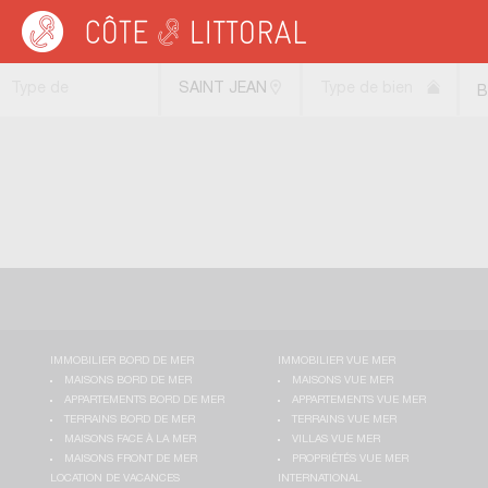
Côte & Littoral
>
Immobilier bord de mer
>
Maisons bord de mer
>
MEDITERRAN
Type de
SAINT JEAN
Type de bien
B
transaction
DE VEDAS
(34430)
IMMOBILIER BORD DE MER
IMMOBILIER VUE MER
MAISONS BORD DE MER
MAISONS VUE MER
APPARTEMENTS BORD DE MER
APPARTEMENTS VUE MER
TERRAINS BORD DE MER
TERRAINS VUE MER
MAISONS FACE À LA MER
VILLAS VUE MER
MAISONS FRONT DE MER
PROPRIÉTÉS VUE MER
LOCATION DE VACANCES
INTERNATIONAL