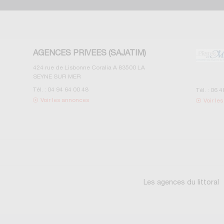
AGENCES PRIVEES (SAJATIM)
424 rue de Lisbonne Coralia A
83500
LA
SEYNE SUR MER
Tél. :
04 94 64 00 48
Tél. :
06 4
Voir les annonces
Voir le
Les agences du littoral