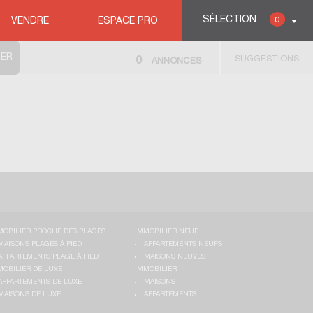
SÉLECTION
0
VENDRE
ESPACE PRO
SUGGESTIONS
0
ANNONCES
MOBILIER PROCHE DES PLAGES
IMMOBILIER NEUF
MAISONS PLAGES À PIED
APPARTEMENTS NEUFS
APPARTEMENTS PLAGE À PIED
MAISONS NEUVES
MOBILIER DE LUXE
IMMOBILIER
APPARTEMENTS DE LUXE
MAISONS
MAISONS DE LUXE
APPARTEMENTS