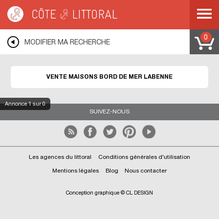
Côte & Littoral
>
Immobilier bord de mer
>
LABENNE
0
MODIFIER MA RECHERCHE
VENTE MAISONS BORD DE MER LABENNE
Annonce
1
sur 0
SUIVEZ-NOUS
Les agences du littoral
Conditions générales d'utilisation
Mentions légales
Blog
Nous contacter
Conception graphique © CL DESIGN