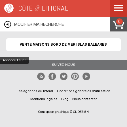
Côte & Littoral
>
Immobilier bord de mer
>
Maisons bord de mer
>
ISLAS
BALEARES
0
MODIFIER MA RECHERCHE
VENTE MAISONS BORD DE MER ISLAS BALEARES
Annonce
1
sur 0
SUIVEZ-NOUS
Les agences du littoral
Conditions générales d'utilisation
Mentions légales
Blog
Nous contacter
Conception graphique © CL DESIGN